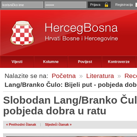
Registracija
Vijesti
Kolumne
Povijest
Kontroverze
Nalazite se na:
Početna
»
Literatura
»
Rece
Lang/Branko Čulo: Bijeli put - pobjeda dob
Slobodan Lang/Branko Čulo:
pobjeda dobra u ratu
« Prethodni članak
|
Sljedeći članak »