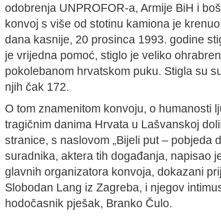
odobrenja UNPROFOR-a, Armije BiH i bošnj
konvoj s više od stotinu kamiona je krenuo
dana kasnije, 20 prosinca 1993. godine sti
je vrijedna pomoć, stiglo je veliko ohrabr
pokolebanom hrvatskom puku. Stigla su su
njih čak 172.
O tom znamenitom konvoju, o humanosti ljud
tragičnim danima Hrvata u Lašvanskoj dolin
stranice, s naslovom „Bijeli put – pobjeda 
suradnika, aktera tih događanja, napisao j
glavnih organizatora konvoja, dokazani prija
Slobodan Lang iz Zagreba, i njegov intimus
hodočasnik pješak, Branko Čulo.