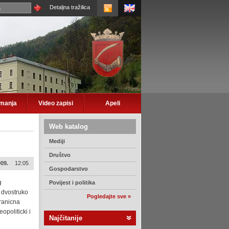
Detaljna tražilica
imanja
Video zapisi
Apeli
Web katalog
Mediji
Društvo
009.
12:05
Gospodarstvo
g
Povijest i politika
a dvostruko
Pogledajte sve »
ranicna
opoliticki i
Najčitanije