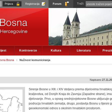
Traži:
Registracija
Forum
ijest
Kontroverze
Kultura
Literatura
Preuz
kovna Bosna
»
Nužnost komuniciranja
Napisano
27.11.2
Sirenje Bosne u XIII. i XIV stoljecu prema dijelovima hrvatsko
kraljevstva, od Donjih Kraja do Zavrsja (Zapadne strane), im
djelovanje. Prvo, u opseg srednjovjekovne Bosne ukljucuje g
podrucja hrvatskih zemalja, drugo, postavlja Bosnu u tijesni ge
geoekonomski odnos s okolnim hrvatskim prostorom.