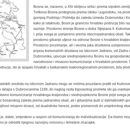
Bosna se, naravno, u XIV stoljecu sirila i prema srpskim zeml
Tvrtkova Bosna protegnula prema istoku i jugoistoku, na pros
gornjeg Podrinja i Polimlja do zaleda izmedu Dubrovnika i Kot
kako je istaknuto, Bosni je granicno hrvatsko podrucje bilo ra
vaznije. Prostorno sirenje Bosne u doba Stjepana II. Kotroman
I. prije svega je usmjereno prema istocnojadranskoj obali. Ta
prostorno gibanje utjece na odnose Bosne s hrvatskim kralje
Prostorno prozimanje, ali i veoma jaka drustvena usmjereno
pojasu komunalnih drustava na istocnom Jadranu, od Zadra 
Dubrovnika, upucuje srednjovjekovnu Bosnu na gospodarsko
narodnosno i misaono komuniciranje s hrvatskim prostorom. 
drucja, sto je spajalo hrvatski s balkanskim makroregionalnim prostorom, bila plo
adskih sredista na istocnom Jadranu mogu se vrelima pouzdano pratiti od Kulinove
in sklapa s Dubrovcanima 1189, do naglog rasta trgovackog prometa sto ga uvjetuje
stveno komuniciranje hrvatskoga kraljevstva i srednjovjekovne Bosne prije svega je
iz bosanskog zaleda prema jadranskoj obali, ali i gibanjima Ijudi iz dalmatinskih g
njihovi misaoni dosezi, od dualisticke hereze, preko pismenosti do umjetnickog stva
je, dakle, smjesteno u raspon od komuniciranja do individualizacije. Da bismo mogl
o je odrediti njegovu razvojnu osnovicu i temeljne znacajke.