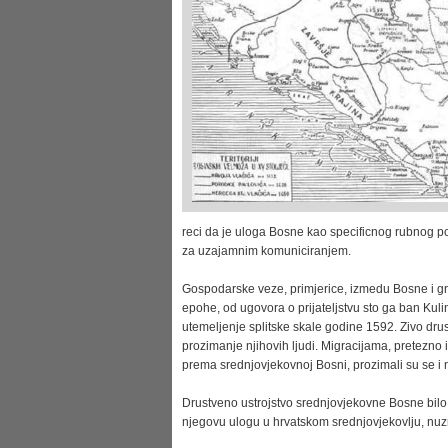
reci da je uloga Bosne kao specificnog rubnog po
za uzajamnim komuniciranjem.
Gospodarske veze, primjerice, izmedu Bosne i gr
epohe, od ugovora o prijateljstvu sto ga ban Kul
utemeljenje splitske skale godine 1592. Zivo dru
prozimanje njihovih ljudi. Migracijama, pretezno 
prema srednjovjekovnoj Bosni, prozimali su se i 
Drustveno ustrojstvo srednjovjekovne Bosne bilo 
njegovu ulogu u hrvatskom srednjovjekovlju, nuzn