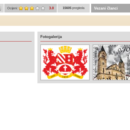
3.0
15605
pregleda
Vezani članci
Ocijeni:
Fotogalerija