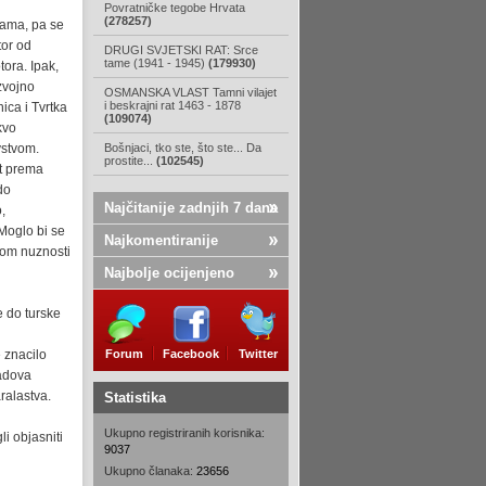
Povratničke tegobe Hrvata
(278257)
jama, pa se
tor od
DRUGI SVJETSKI RAT: Srce
tame (1941 - 1945)
(179930)
ora. Ipak,
zvojno
OSMANSKA VLAST Tamni vilajet
i beskrajni rat 1463 - 1878
ica i Tvrtka
(109074)
kvo
vstvom.
Bošnjaci, tko ste, što ste... Da
prostite...
(102545)
st prema
do
Najčitanije zadnjih 7 dana
,
Moglo bi se
Najkomentiranije
dom nuznosti
Najbolje ocijenjeno
 do turske
 znacilo
Forum
Facebook
Twitter
radova
ralastva.
Statistika
Ukupno registriranih korisnika:
i objasniti
9037
Ukupno članaka:
23656