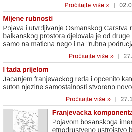
Pročitajte više »
|
02.0
Mijene rubnosti
Pojava i utvrdjivanje Osmanskog Carstva n
balkanskog prostora djelovala je od druge 
samo na maticna nego i na "rubna podrucj
Pročitajte više »
|
27.
I tada prijelom
Jacanjem franjevackog reda i opcenito kato
suton njezine samostalnosti stvoreno novo
Pročitajte više »
|
27.
Franjevacka komponent
Pojavom bosanskoga imena 
etnodrustveno ustrojstvo 