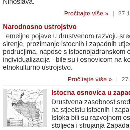
Ninoslava.
Pročitajte više »
|
27.1
Narodnosno ustrojstvo
Temeljne pojave u drustvenom razvoju sre
sirenje, prozimanje istocnih i zapadnih utj
podrucjima, napose s istocnojadranskom o
individualizacija - bile su i osnovicom na ko
etnokulturno ustrojstvo.
Pročitajte više »
|
27.
Istocna osnovica u zap
Drustvena zasebnost sred
na stjecistu istocnih i zap
Istoka bili su razvojnom o
stoljeca i strujanja Zapada