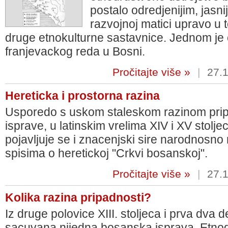
postalo odredjenijim, jasn
razvojnoj matici upravo u 
druge etnokulturne sastavnice. Jednom je o
franjevackog reda u Bosni.
Pročitajte više »
|
27.1
Hereticka i prostorna razina
Usporedo s uskom staleskom razinom pripad
isprave, u latinskim vrelima XIV i XV stolj
pojavljuje se i znacenjski sire narodnosno n
spisima o heretickoj "Crkvi bosanskoj".
Pročitajte više »
|
27.1
Kolika razina pripadnosti?
Iz druge polovice XIII. stoljeca i prva dva d
sacuvana nijedna bosanska isprava. Etno