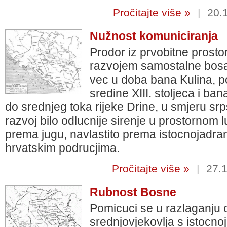
Pročitajte više »
|
20.
Nužnost komuniciranja
Prodor iz prvobitne prosto
razvojem samostalne bos
vec u doba bana Kulina, po
sredine XIII. stoljeca i ba
do srednjeg toka rijeke Drine, u smjeru srps
razvoj bilo odlucnije sirenje u prostornom
prema jugu, navlastito prema istocnojadran
hrvatskim podrucjima.
Pročitajte više »
|
27.1
Rubnost Bosne
Pomicuci se u razlaganju 
srednjovjekovlja s istocn