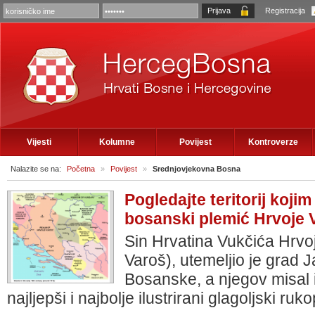
Registracija
Vijesti
Kolumne
Povijest
Kontroverze
Nalazite se na:
Početna
»
Povijest
»
Srednjovjekovna Bosna
Pogledajte teritorij kojim
bosanski plemić Hrvoje V
Sin Hrvatina Vukčića Hrvoj
Varoš), utemeljio je grad J
Bosanske, a njegov misal i
najljepši i najbolje ilustrirani glagoljski ru