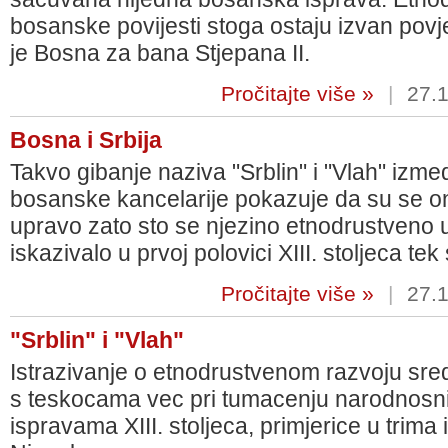
bosanske povijesti stoga ostaju izvan povj
je Bosna za bana Stjepana II.
Pročitajte više »
|
27.1
Bosna i Srbija
Takvo gibanje naziva "Srblin" i "Vlah" izm
bosanske kancelarije pokazuje da su se oni
upravo zato sto se njezino etnodrustveno us
iskazivalo u prvoj polovici XIII. stoljeca tek
Pročitajte više »
|
27.1
"Srblin" i "Vlah"
Istrazivanje o etnodrustvenom razvoju sr
s teskocama vec pri tumacenju narodnosnih
ispravama XIII. stoljeca, primjerice u tri