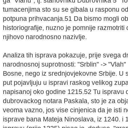
ga "Vlahu", tj. stanovniku Dubrovnika 5° To
tumacenjima sto su se gibala u rasponu o
potpuna prihvacanja.51 Da bismo mogli obj
historiografije, nuzno je pomnije razmotriti ci
njihovo narodnosno nazivlje.
Analiza tih isprava pokazuje, prije svega d
narodnosnoj suprotnosti: "Srblin" -> "Vlah"
Bosne, nego iz srednjovjekovne Srbije. U sac
put pojavljuju u ispravi raskog velikog zu
napisanoj oko godine 1215.52 Tu ispravu 
dubrovackog notara Paskala, sto je za objas
veoma vazno, jos vise cinjenica da je isti n
isprave bana Mateja Ninoslava, iz 1240. i