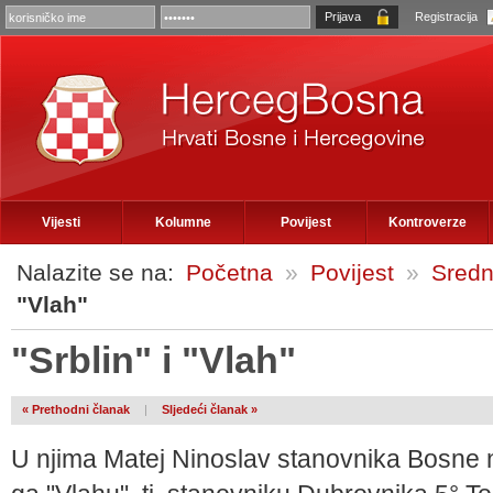
Registracija
Vijesti
Kolumne
Povijest
Kontroverze
Nalazite se na:
Početna
»
Povijest
»
Sredn
"Vlah"
"Srblin" i "Vlah"
« Prethodni članak
|
Sljedeći članak »
U njima Matej Ninoslav stanovnika Bosne na