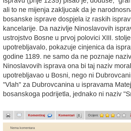
ispravu (prije 1235) pisao je, doduse, "gra
ali to ne mijenja zakljucak da je narodnosna
bosanske isprave dospjela iz raskih ispra
kancelarije. Da nazivlje Ninoslavovih isp
ustrojstvo Bosne u prvoj polovici XIII. stolje
upotrebljavalo, pokazuje cinjenica da ispr
godine 1189. ne samo da ne poznaje naziv "
Ninoslavovih isprava ona bi taj naziv mora
upotrebljavao u Bosni, nego ni Dubrovcan
"Vlah" za Dubrovcanina u ispravama Mateja
bosanskoga podrijetla, jednako ni naziv "S
Komentiraj
Komentari
Ocijeni:
Nema komentara