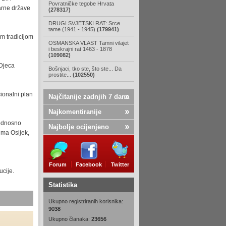
Povratničke tegobe Hrvata
larne države
(278317)
DRUGI SVJETSKI RAT: Srce
tame (1941 - 1945)
(179941)
m tradicijom
OSMANSKA VLAST Tamni vilajet
i beskrajni rat 1463 - 1878
(109082)
"Djeca
Bošnjaci, tko ste, što ste... Da
prostite...
(102550)
ionalni plan
Najčitanije zadnjih 7 dana
Najkomentiranije
 odnosno
Najbolje ocijenjeno
ima Osijek,
Forum
Facebook
Twitter
ucije.
Statistika
Ukupno registriranih korisnika:
9038
Ukupno članaka:
23656