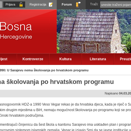
Traži:
Registracija
Forum
ijest
Kontroverze
Kultura
Literatura
Preuz
90: U Sarajevu nema školovanja po hrvatskom programu
a školovanja po hrvatskom programu
Napisano
04.03.2
asnogovornik HDZ-a 1990 Veso Vegar rekao je da hrvatska djeca, kada je riječ o Sa
kim drugim mjestima u BiH, nemaju mogućnost školovanja po programu koji se pro
ćinski hrvatskim područjima.
mentirajući činjenicu da šest škola u kantonu Sarajevo ima usklađen plan i progra
razovnim sistemom islamskih zemalja, Vegar je izjavio Srni da se javne institucije 