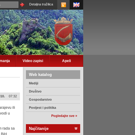
Detaljna tražilica
imanja
Video zapisi
Apeli
Web katalog
Mediji
Društvo
010.
07:32
Gospodarstvo
rajevu ili
Povijest i politika
vodi u
Pogledajte sve »
m rada sa
Najčitanije
u BiH