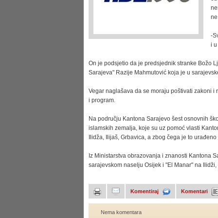
ne
ne
-S
i 
On je podsjetio da je predsjednik stranke Božo L
Sarajeva" Razije Mahmutović koja je u sarajevsk
Vegar naglašava da se moraju poštivati zakoni i 
i program.
Na području Kantona Sarajevo šest osnovnih škol
islamskih zemalja, koje su uz pomoć vlasti Kanto
Ilidža, Ilijaš, Grbavica, a zbog čega je to urađeno
Iz Ministarstva obrazovanja i znanosti Kantona Sa
sarajevskom naselju Osijek i "El Manar" na Ilidži
Komentiraj
Komentari
Nema komentara