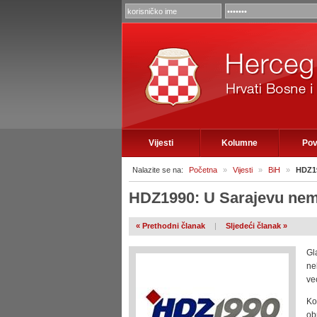
Vijesti
Kolumne
Pov
Nalazite se na:
Početna
»
Vijesti
»
BiH
»
HDZ19
HDZ1990: U Sarajevu nem
« Prethodni članak
|
Sljedeći članak »
Gl
ne
ve
Ko
ob