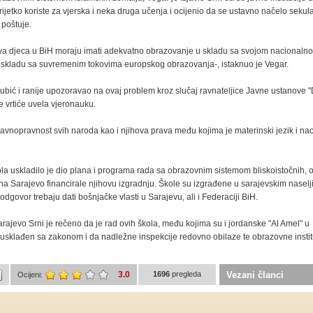
rijetko koriste za vjerska i neka druga učenja i ocijenio da se ustavno načelo seku
 poštuje.
va djeca u BiH moraju imati adekvatno obrazovanje u skladu sa svojom nacionalno
u skladu sa suvremenim tokovima europskog obrazovanja-, istaknuo je Vegar.
jubić i ranije upozoravao na ovaj problem kroz slučaj ravnateljice Javne ustanove 
e vrtiće uvela vjeronauku.
ravnopravnost svih naroda kao i njihova prava među kojima je materinski jezik i nac
a uskladilo je dio plana i programa rada sa obrazovnim sistemom bliskoistočnih,
na Sarajevo financirale njihovu izgradnju. Škole su izgrađene u sarajevskim naselj
 odgovor trebaju dati bošnjačke vlasti u Sarajevu, ali i Federaciji BiH.
rajevo Srni je rečeno da je rad ovih škola, među kojima su i jordanske "Al Amel" u
, usklađen sa zakonom i da nadležne inspekcije redovno obilaze te obrazovne instit
3.0
1696
pregleda
Vezani članci
Ocijeni: