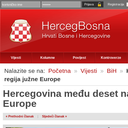
Registracija
Vijesti
Kolumne
Povijest
Kontroverze
Nalazite se na:
Početna
»
Vijesti
»
BiH
»
regija južne Europe
Hercegovina među deset naj
Europe
« Prethodni članak
|
Sljedeći članak »