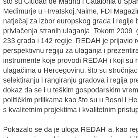
što su Ciudad de Madrid i Catalonia u Španjo
Međimurje u Hrvatskoj.Naime, FDI Magazin
natječaj za izbor europskog grada i regije
privlačenja stranih ulaganja. Tokom 2009. g
233 grada i 142 regije. REDAH je prijavio 
perspektivnu regiju za ulaganja i prezentir
instrumente koje provodi REDAH i koji su 
ulagačima u Hercegovinu, što su stručnjaci 
selektiranju i rangiranju gradova i regija p
dokaz da se i u teškim gospodarskim vrem
političkim prilikama kao što su u Bosni i H
s kvalitetnim projektima i kvalitetnim prist
Pokazalo se da je uloga REDAH-a, kao reg