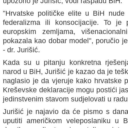
upozorio je Jurišić, vodi raspadu BiH.
"Hrvatske političke elite u BiH nude 
federalizma ili konsocijacije. To j
europskim zemljama, višenacionaln
pokazala kao dobar model", poručio j
- dr. Jurišić.
Kada su u pitanju konkretna rješenja
narod u BiH, Jurišić je kazao da je teš
naglasio je da vjeruje kako hrvatske p
Kreševske deklaracije mogu postići jas
jedinstvenim stavom sudjelovati u rad
Jurišić je najavio da će pismo s dan
uputiti američkom veleposlaniku u B