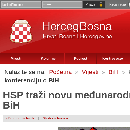
Registracija
Vijesti
Kolumne
Povijest
Kontroverze
Nalazite se na:
Početna
»
Vijesti
»
BiH
»
konferenciju o BiH
HSP traži novu međunarodn
BiH
« Prethodni članak
|
Sljedeći članak »