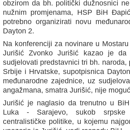
obzirom da bh. politički dužnosnici n
nužnim promjenama, HSP BiH Đapić -
potrebno organizirati novu međunaro
Dayton 2.
Na konferenciji za novinare u Mostaru
Jurišić Zvonko Jurišić kazao je da b
sudjelovati predstavnici tri bh. naroda
Srbije i Hrvatske, supotpisnica Dayto
međunarodne zajednice, uz sudjelov
angažmana, smatra Jurišić, nije moguće 
Jurišić je naglasio da trenutno u BiH
Luka - Sarajevo, sukob srpske s
centralističke politike, u kojemu najgo