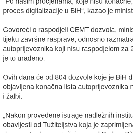
“Po našim procjenama, koje nisu konačne, 
proces digitalizacije u BiH“, kazao je minist
Govoreći o raspodjeli CEMT dozvola, minis
tijeku završne rasprave, odnosno razmatra
autoprijevoznika koji nisu raspodjelom za 
je to urađeno.
Ovih dana će od 804 dozvole koje je BiH dob
objavljena konačna lista autoprijevoznika
i žalbi.
„Nakon provedene istrage nadležnih instituci
obavijesti od Tužiteljstva koja je zaprimlje