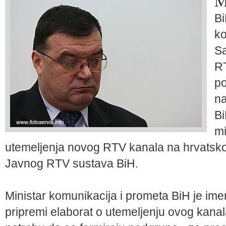
Bi
ko
Sa
RT
po
na
Bi
mi
utemeljenja novog RTV kanala na hrvatsko
Javnog RTV sustava BiH.
Ministar komunikacija i prometa BiH je i
pripremi elaborat o utemeljenju ovog kanala