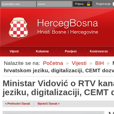
Registracija
Vijesti
Kolumne
Povijest
Kontroverze
Nalazite se na:
Početna
»
Vijesti
»
BiH
»
hrvatskom jeziku, digitalizaciji, CEMT do
Ministar Vidović o RTV ka
jeziku, digitalizaciji, CEM
« Prethodni članak
|
Sljedeći članak »