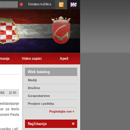
Detaljna tražilica
imanja
Video zapisi
Apeli
Web katalog
Mediji
Društvo
010.
11:00
Gospodarstvo
dstavljanje
Povijest i politika
nar za treće
Pogledajte sve »
dvorani Pavla
Najčitanije
ureško i vlč.