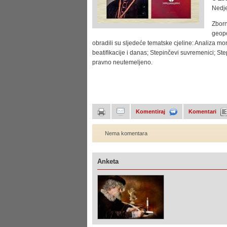
Nedje
Zborn
geopo
obradili su sljedeće tematske cjeline: Analiza m
beatifikacije i danas; Stepinčevi suvremenici; Ste
pravno neutemeljeno.
Komentiraj
Komentari
Nema komentara
Anketa