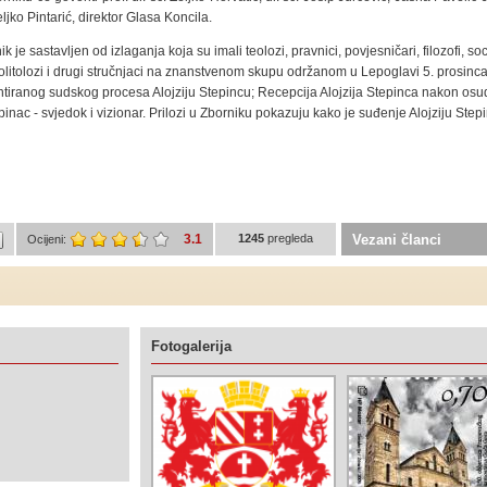
ljko Pintarić, direktor Glasa Koncila.
ik je sastavljen od izlaganja koja su imali teolozi, pravnici, povjesničari, filozofi, soc
litolozi i drugi stručnjaci na znanstvenom skupu održanom u Lepoglavi 5. prosinca
ontiranog sudskog procesa Alojziju Stepincu; Recepcija Alojzija Stepinca nakon osu
pinac - svjedok i vizionar. Prilozi u Zborniku pokazuju kako je suđenje Alojziju Stepi
3.1
1245
pregleda
Vezani članci
Ocijeni:
Fotogalerija