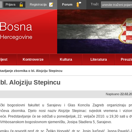
Traži:
Registracija
Forum
ijest
Kontroverze
Kultura
Literatura
Preuz
tavljanje zbornika o bl. Alojziju Stepincu
bl. Alojziju Stepincu
Napisano
22.02.2
lički bogoslovni fakultet u Sarajevu i Glas Koncila Zagreb organiziraju pre
nčeva zbornika. Djelo nosi naziv Alojzije Stepinac: svjedok vremena i vizio
ljeće. Predstavljanje će se održati u ponedjeljak, 22. veljače 2010. u 19,30 sati u 
u Vrhbosanskom bogoslovnom sjemeništu, Josipa Stadlera 5, Sarajevo.
rniku će govoriti prof. dr. sc. Željko Horvatić, dr. sc. Josip Jurčević, Jasna Pavelić-J