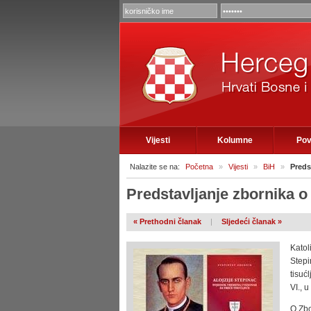
Vijesti
Kolumne
Pov
Nalazite se na:
Početna
»
Vijesti
»
BiH
»
Preds
Predstavljanje zbornika o 
« Prethodni članak
|
Sljedeći članak »
Kato
Stepi
tisuć
VI., 
O Zbo