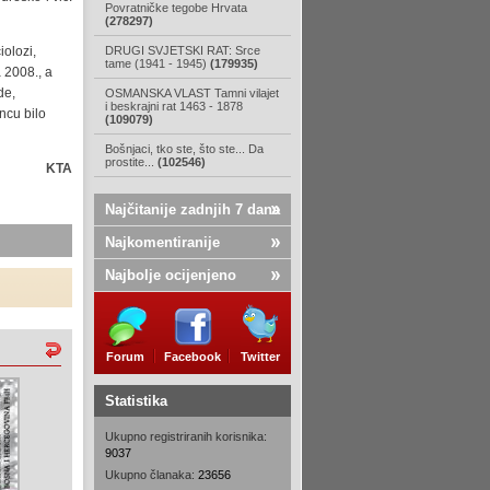
Povratničke tegobe Hrvata
(278297)
iolozi,
DRUGI SVJETSKI RAT: Srce
tame (1941 - 1945)
(179935)
 2008., a
de,
OSMANSKA VLAST Tamni vilajet
i beskrajni rat 1463 - 1878
ncu bilo
(109079)
Bošnjaci, tko ste, što ste... Da
prostite...
(102546)
KTA
Najčitanije zadnjih 7 dana
Najkomentiranije
Najbolje ocijenjeno
Forum
Facebook
Twitter
Statistika
Ukupno registriranih korisnika:
9037
Ukupno članaka:
23656