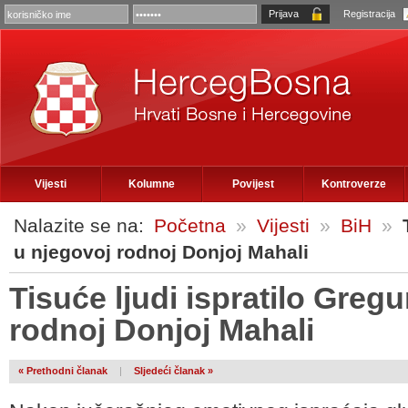
Registracija
Vijesti
Kolumne
Povijest
Kontroverze
Nalazite se na:
Početna
»
Vijesti
»
BiH
»
u njegovoj rodnoj Donjoj Mahali
Tisuće ljudi ispratilo Greg
rodnoj Donjoj Mahali
« Prethodni članak
|
Sljedeći članak »