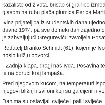
kazalište od života, brisao si granice između
glasom na rubu plača glumica Perica Marti
Ivina prijateljica iz studentskih dana ujedn
davne 1974. pa sve do neki dan zajedno pro
je zahvaljujući Gregureviću zavoljela Posavi
Redatelj Branko Schmidt (61), kojem je Ivo
nosio križ u povorci.
- Zadnja klapa, dragi naš Ivđa. Posavina te
je na poruci kraj lampaša.
Pred njegovom kućom, na temperaturi ispod
njegovi bližnji i svi oni koji su ga cijenili i vo
Danima su ostavljali cvijeće i palili svijeće