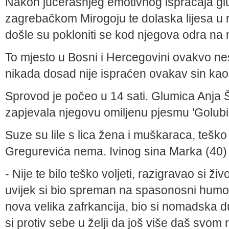
Nakon jučerašnjeg emotivnog ispraćaja g
zagrebačkom Mirogoju te dolaska lijesa u r
došle su pokloniti se kod njegova odra na
To mjesto u Bosni i Hercegovini ovakvo nešt
nikada dosad nije ispraćen ovakav sin kao š
Sprovod je počeo u 14 sati. Glumica Anja Š
zapjevala njegovu omiljenu pjesmu 'Golubic
Suze su lile s lica žena i muškaraca, teško 
Gregurevića nema. Ivinog sina Marka (40) tje
- Nije te bilo teško voljeti, razigravao si ži
uvijek si bio spreman na spasonosni humor.
nova velika zafrkancija, bio si nomadska 
si protiv sebe u želji da još više daš svom