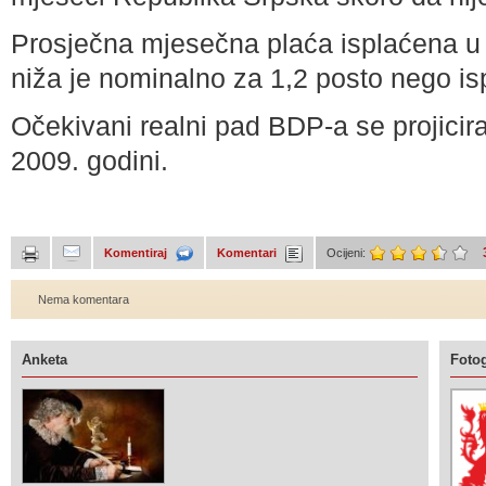
Prosječna mjesečna plaća isplaćena u 
niža je nominalno za 1,2 posto nego is
Očekivani realni pad BDP-a se projicir
2009. godini.
Komentiraj
Komentari
Ocijeni:
Nema komentara
Anketa
Fotog