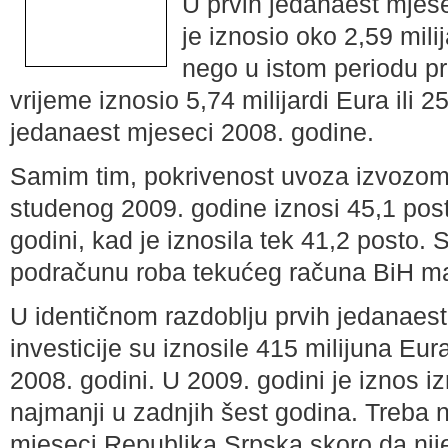
U prvih jedanaest mjese
je iznosio oko 2,59 mili
nego u istom periodu pr
vrijeme iznosio 5,74 milijardi Eura ili 
jedanaest mjeseci 2008. godine.
Samim tim, pokrivenost uvoza izvozom 
studenog 2009. godine iznosi 45,1 post
godini, kad je iznosila tek 41,2 posto. S
podračunu roba tekućeg računa BiH man
U identičnom razdoblju prvih jedanaest
investicije su iznosile 415 milijuna Eur
2008. godini. U 2009. godini je iznos iz
najmanji u zadnjih šest godina. Treba n
mjeseci Republika Srpska skoro da nije 