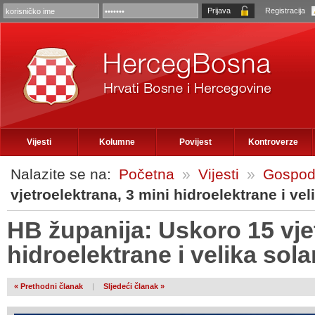
Registracija
Vijesti
Kolumne
Povijest
Kontroverze
Nalazite se na:
Početna
»
Vijesti
»
Gospod
vjetroelektrana, 3 mini hidroelektrane i vel
HB županija: Uskoro 15 vjet
hidroelektrane i velika sol
« Prethodni članak
|
Sljedeći članak »