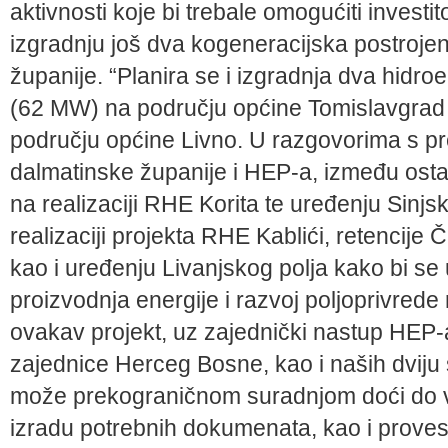
aktivnosti koje bi trebale omogućiti investi
izgradnju još dva kogeneracijska postroj
županije. “Planira se i izgradnja dva hidro
(62 MW) na području općine Tomislavgrad
području općine Livno. U razgovorima s pr
dalmatinske županije i HEP-a, između ostalog
na realizaciji RHE Korita te uređenju Sinjsk
realizaciji projekta RHE Kablići, retencije 
kao i uređenju Livanjskog polja kako bi se u
proizvodnja energije i razvoj poljoprivrede
ovakav projekt, uz zajednički nastup HEP-
zajednice Herceg Bosne, kao i naših dviju
može prekograničnom suradnjom doći do va
izradu potrebnih dokumenata, kao i provesti