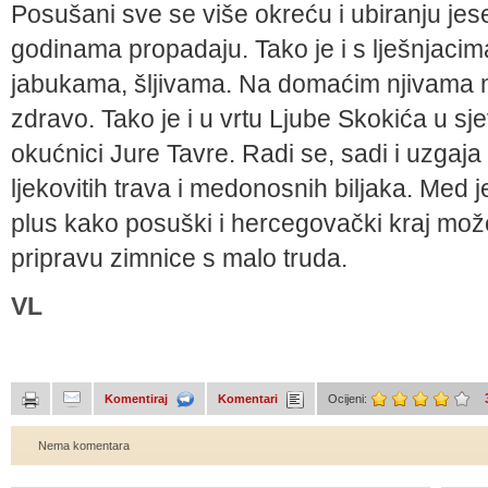
Posušani sve se više okreću i ubiranju jes
godinama propadaju. Tako je i s lješnjacima
jabukama, šljivama. Na domaćim njivama m
zdravo. Tako je i u vrtu Ljube Skokića u sj
okućnici Jure Tavre. Radi se, sadi i uzgaja 
ljekovitih trava i medonosnih biljaka. Med je
plus kako posuški i hercegovački kraj može
pripravu zimnice s malo truda.
VL
Komentiraj
Komentari
Ocijeni:
Nema komentara