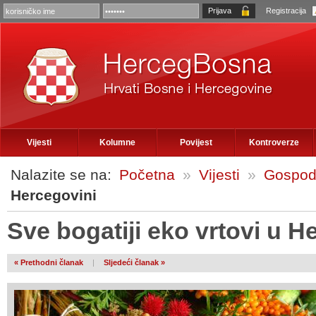
Registracija
Vijesti
Kolumne
Povijest
Kontroverze
Nalazite se na:
Početna
»
Vijesti
»
Gospod
Hercegovini
Sve bogatiji eko vrtovi u H
« Prethodni članak
|
Sljedeći članak »