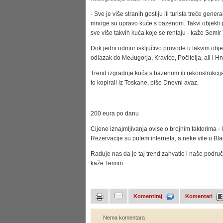
- Sve je više stranih gostiju ili turista treće gen
mnoge su upravo kuće s bazenom. Takvi objekti pr
sve više takvih kuća koje se rentaju - kaže Semi
Dok jedni odmor isključivo provode u takvim objekti
odlazak do Međugorja, Kravice, Počitelja, ali i Hr
Trend izgradnje kuća s bazenom ili rekonstrukcija
to kopirali iz Toskane, piše Dnevni avaz.
200 eura po danu
Cijene iznajmljivanja ovise o brojnim faktorima - 
Rezervacije su putem interneta, a neke vile u Bla
Raduje nas da je taj trend zahvatio i naše područje,
kaže Temim.
Komentiraj
Komentari
Nema komentara