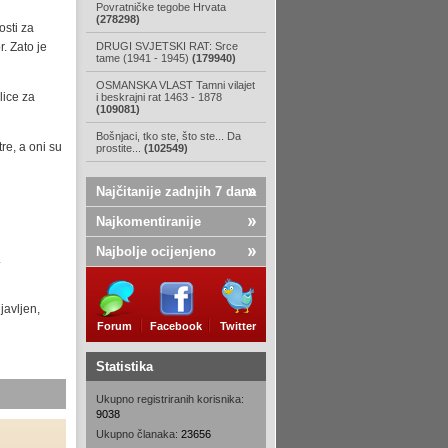
Povratničke tegobe Hrvata
(278298)
osti za
. Zato je
DRUGI SVJETSKI RAT: Srce
tame (1941 - 1945)
(179940)
OSMANSKA VLAST Tamni vilajet
lice za
i beskrajni rat 1463 - 1878
(109081)
Bošnjaci, tko ste, što ste... Da
re, a oni su
prostite...
(102549)
Najčitanije zadnjih 7 dana
Najkomentiranije
Najbolje ocijenjeno
.
javljen,
Forum
Facebook
Twitter
Statistika
Ukupno registriranih korisnika:
9038
Ukupno članaka:
23656