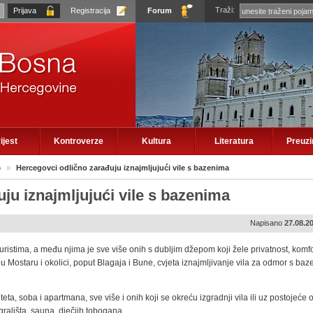
Traži:
Registracija
Forum
ijest
Kontroverze
Kultura
Literatura
Preuz
o
»
Hercegovci odlično zarađuju iznajmljujući vile s bazenima
ju iznajmljujući vile s bazenima
Napisano
27.08.2
istima, a među njima je sve više onih s dubljim džepom koji žele privatnost, komfor 
u Mostaru i okolici, poput Blagaja i Bune, cvjeta iznajmljivanje vila za odmor s ba
eta, soba i apartmana, sve više i onih koji se okreću izgradnji vila ili uz postojeće 
rališta, sauna, dječjih tobogana.