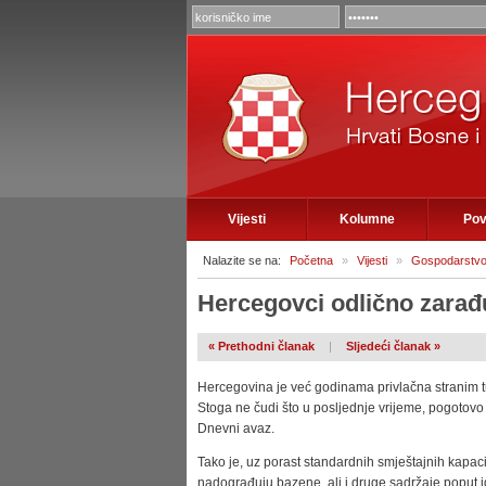
Vijesti
Kolumne
Pov
Nalazite se na:
Početna
»
Vijesti
»
Gospodarstv
Hercegovci odlično zarađu
« Prethodni članak
|
Sljedeći članak »
Hercegovina je već godinama privlačna stranim tur
Stoga ne čudi što u posljednje vrijeme, pogotovo 
Dnevni avaz.
Tako je, uz porast standardnih smještajnih kapacit
nadograđuju bazene, ali i druge sadržaje poput ig