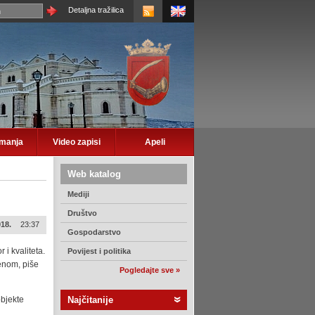
Detaljna tražilica
imanja
Video zapisi
Apeli
Web katalog
Mediji
Društvo
018.
23:37
Gospodarstvo
i kvaliteta.
Povijest i politika
zenom, piše
Pogledajte sve »
objekte
Najčitanije