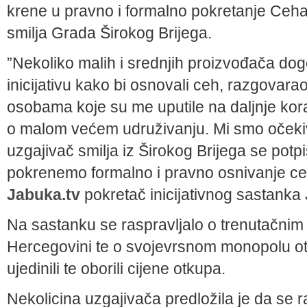
krene u pravno i formalno pokretanje Ceha
smilja Grada Širokog Brijega.
”Nekoliko malih i srednjih proizvođača do
inicijativu kako bi osnovali ceh, razgovar
osobama koje su me uputile na daljnje kora
o malom većem udruživanju. Mi smo očekiva
uzgajivač smilja iz Širokog Brijega se potp
pokrenemo formalno i pravno osnivanje ceha
Jabuka.tv
pokretač inicijativnog sastanka 
Na sastanku se raspravljalo o trenutačnim
Hercegovini te o svojevrsnom monopolu otk
ujedinili te oborili cijene otkupa.
Nekolicina uzgajivača predložila je da se 