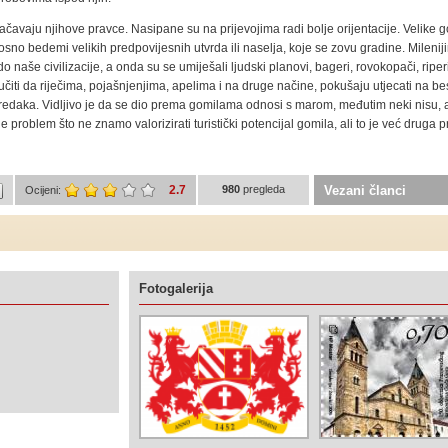
načavaju njihove pravce. Nasipane su na prijevojima radi bolje orijentacije. Velike 
sno bedemi velikih predpovijesnih utvrda ili naselja, koje se zovu gradine. Milenij
o do naše civilizacije, a onda su se umiješali ljudski planovi, bageri, rovokopači, ripe
ti da riječima, pojašnjenjima, apelima i na druge načine, pokušaju utjecati na be
redaka. Vidljivo je da se dio prema gomilama odnosi s marom, međutim neki nisu, a 
problem što ne znamo valorizirati turistički potencijal gomila, ali to je već druga p
2.7
980
pregleda
Vezani članci
Ocijeni:
Fotogalerija