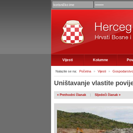
Vijesti
Kolumne
Pov
Nalazite se na:
Početna
»
Vijesti
»
Gospodarstv
Uništavanje vlastite povij
« Prethodni članak
|
Sljedeći članak »