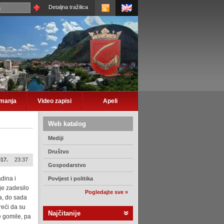
Detaljna tražilica
imanja
Video zapisi
Apeli
Web katalog
Mediji
Društvo
017.
23:37
Gospodarstvo
adina i
Povijest i politika
 je zadesilo
Pogledajte sve »
a, do sada
reći da su
Najčitanije
e gomile, pa