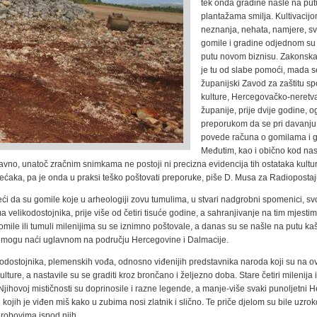
tek onda gradine našle na put
plantažama smilja. Kultivacijo
neznanja, nehata, namjere, s
gomile i gradine odjednom su
putu novom biznisu. Zakonska
je tu od slabe pomoći, mada s
županijski Zavod za zaštitu s
kulture, Hercegovačko-neretv
županije, prije dvije godine, o
preporukom da se pri davanju
povede računa o gomilama i 
Međutim, kao i obično kod nas 
avno, unatoč zračnim snimkama ne postoji ni precizna evidencija tih ostataka kultu
tećaka, pa je onda u praksi teško poštovati preporuke, piše D. Musa za Radiopostaj
eći da su gomile koje u arheologiji zovu tumulima, u stvari nadgrobni spomenici, s
velikodostojnika, prije više od četiri tisuće godine, a sahranjivanje na tim mjestim
omile ili tumuli milenijima su se iznimno poštovale, a danas su se našle na putu k
se mogu naći uglavnom na području Hercegovine i Dalmacije.
kodostojnika, plemenskih vođa, odnosno viđenijih predstavnika naroda koji su na o
ture, a nastavile su se graditi kroz brončano i željezno doba. Stare četiri milenija i
Njihovoj mističnosti su doprinosile i razne legende, a manje-više svaki punoljetni
j kojih je viđen miš kako u zubima nosi zlatnik i slično. Te priče djelom su bile uzro
grobovima ispod njih.