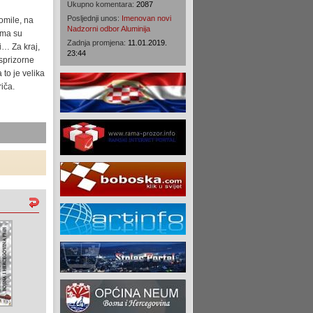
Ukupno komentara:
2087
Posljednji unos:
Imenovan novi
gomile, na
Nadzorni odbor Aluminija
ima su
Zadnja promjena:
11.01.2019.
ri… Za kraj,
23:44
sprizorne
to je velika
riča.