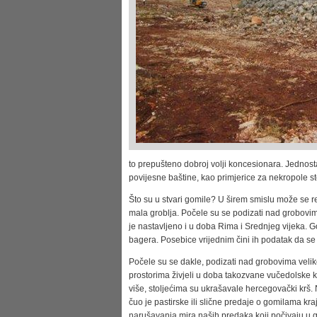
to prepušteno dobroj volji koncesionara. Jednost
povijesne baštine, kao primjerice za nekropole s
Što su u stvari gomile? U širem smislu može se r
mala groblja. Počele su se podizati nad grobovima 
je nastavljeno i u doba Rima i Srednjeg vijeka. G
bagera. Posebice vrijednim čini ih podatak da 
Počele su se dakle, podizati nad grobovima veli
prostorima živjeli u doba takozvane vučedolske kul
više, stoljećima su ukrašavale hercegovački krš. 
čuo je pastirske ili slične predaje o gomilama kra
narušavanja mira naših predaka koji počivaju u 