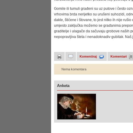
Gomile ili tumuli građeni su uz putove i često oz
vrhovima brda nerijetko su urušeni suhozidi, odno
dakle, štićene i štovane, to jest nitko ih nije ruši
umjesto zaključka možemo se građanima preporuči
graditelje i ulagače da sačuvaju grobove naših p
nepopravljiva šteta i nenadoknadiv gubitak. Naš je 
Komentiraj
Komentari
Nema komentara
Anketa