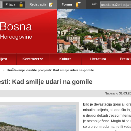
Traži:
Registracija
Forum
ijest
Kontroverze
Kultura
Literatura
Preuz
o
»
Uništavanje vlastite povijesti: Kad smilje udari na gomile
esti: Kad smilje udari na gomile
Napisano
31.03.2
Bilo je devastacija gomila i gr
minulih stoljeća, ali ono što ih
u drugoj dekadi trećeg milenij
je nezabilježeno. Moglo bi se 
se u prvom redu manje ili već