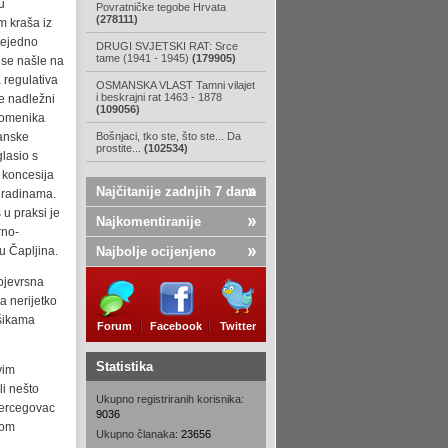
u
Povratničke tegobe Hrvata
(278111)
m kraša iz
vejedno
DRUGI SVJETSKI RAT: Srce
tame (1941 - 1945)
(179905)
 se našle na
 regulativa
OSMANSKA VLAST Tamni vilajet
i beskrajni rat 1463 - 1878
e nadležni
(109056)
pomenika
anske
Bošnjaci, tko ste, što ste... Da
prostite...
(102534)
glasio s
 koncesija
Najčitanije zadnjih 7 dana
gradinama.
u praksi je
Najkomentiranije
rno-
u Čapljina.
Najbolje ocijenjeno
vojevrsna
a nerijetko
ašikama
Forum
Facebook
Twitter
Statistika
vim
li nešto
Ukupno registriranih korisnika:
 Hercegovac
9036
kom
Ukupno članaka:
23656