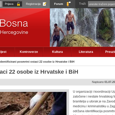
Traži:
Registracija
Forum
ijest
Kontroverze
Kultura
Literatura
Preuz
Identificirani posmrtni ostaci 22 osobe iz Hrvatske i BiH
taci 22 osobe iz Hrvatske i BiH
Napisano
01.07.2
U organizaciji i koordinaciji U
zatočene i nestale hrvatskog M
branitelja u utorak je na Zav
medicinu i kriminalistiku u Za
održana identifikacija posmrtn