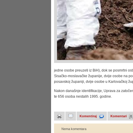
jedne osobe preuzeti iz BiH), dok se posmrtni o
Sisačko-moslavačke županije, dvije osobe na pod
posavskoj županiji, dvije osobe u Karlovačkoj žu
Nakon današnje identifikacije, Uprava za zatočen
te 656 osoba nestalih 1995. godine.
Komentiraj
Komentari
Nema komentara