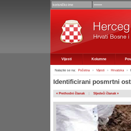
Vijesti
Kolumne
Pov
Nalazite se na:
Početna
»
Vijesti
»
Hrvatska
»
Identificirani posmrtni os
« Prethodni članak
|
Sljedeći članak »