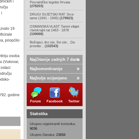
ničkih i
Povratničke tegobe Hrvata
(278203)
ručju
 i
DRUGI SVJETSKI RAT: Srce
tame (1941 - 1945)
(179923)
OSMANSKA VLAST Tamni vilajet
azvalo 19
i beskrajni rat 1463 - 1878
(109068)
ficirale
a, priopćilo
Bošnjaci, tko ste, što ste... Da
prostite...
(102543)
etiriju osoba
Najčitanije zadnjih 7 dana
u (Vukovar,
 ostaci
Najkomentiranije
odručju
Najbolje ocijenjeno
odsko-
/'92. godine
Forum
Facebook
Twitter
Statistika
Ukupno registriranih korisnika:
9036
Ukupno članaka:
23656