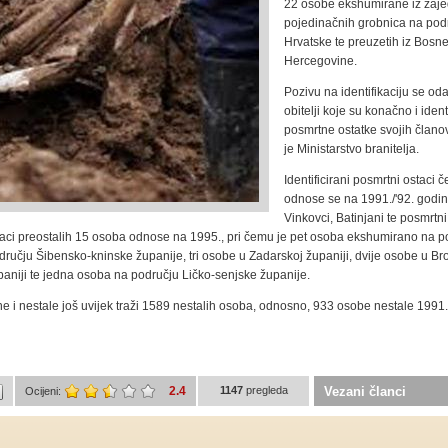
22 osobe ekshumirane iz zajed
pojedinačnih grobnica na pod
Hrvatske te preuzetih iz Bosne
Hercegovine.
Pozivu na identifikaciju se od
obitelji koje su konačno i identi
posmrtne ostatke svojih članov
je Ministarstvo branitelja.
Identificirani posmrtni ostaci č
odnose se na 1991./'92. godin
Vinkovci, Batinjani te posmrtni
staci preostalih 15 osoba odnose na 1995., pri čemu je pet osoba ekshumirano na p
ručju Šibensko-kninske županije, tri osobe u Zadarskoj županiji, dvije osobe u Br
paniji te jedna osoba na području Ličko-senjske županije.
e i nestale još uvijek traži 1589 nestalih osoba, odnosno, 933 osobe nestale 1991.
2.4
1147
pregleda
Vezani članci
Ocijeni: