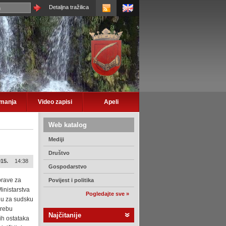
Detaljna tražilica
imanja
Video zapisi
Apeli
Web katalog
Mediji
Društvo
015.
14:38
Gospodarstvo
prave za
Povijest i politika
inistarstva
Pogledajte sve »
odu za sudsku
grebu
Najčitanije
ih ostataka