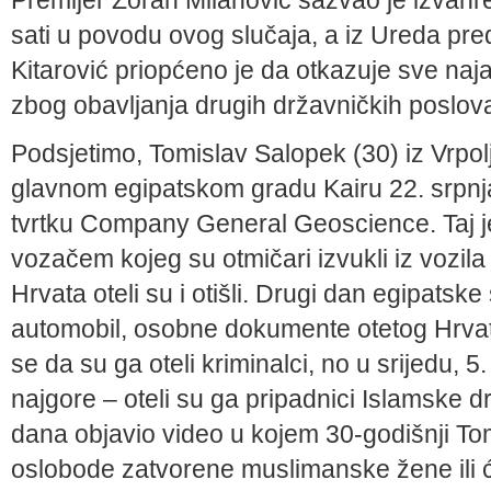
Premijer Zoran Milanović sazvao je izvanr
sati u povodu ovog slučaja, a iz Ureda pr
Kitarović priopćeno je da otkazuje sve naja
zbog obavljanja drugih državničkih poslov
Podsjetimo, Tomislav Salopek (30) iz Vrpol
glavnom egipatskom gradu Kairu 22. srpnja
tvrtku Company General Geoscience. Taj j
vozačem kojeg su otmičari izvukli iz vozila 
Hrvata oteli su i otišli. Drugi dan egipats
automobil, osobne dokumente otetog Hrvat
se da su ga oteli kriminalci, no u srijedu, 
najgore – oteli su ga pripadnici Islamske dr
dana objavio video u kojem 30-godišnji Tom
oslobode zatvorene muslimanske žene ili će