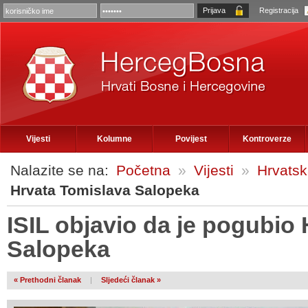
Registracija
Vijesti
Kolumne
Povijest
Kontroverze
Nalazite se na:
Početna
»
Vijesti
»
Hrvats
Hrvata Tomislava Salopeka
ISIL objavio da je pogubio
Salopeka
« Prethodni članak
|
Sljedeći članak »