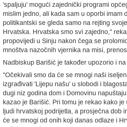
'spaljuju' mogući zajednički programi opće
mislim jedno, ali kada sam u oporbi imam d
politikantski se gleda samo na rejting svoje 
Hrvatska. Hrvatska smo svi zajedno," reka
propovijedi u Sinju nakon čega se prolomi
mnoštva nazočnih vjernika na misi, prenos
Nadbiskup Barišić je također upozorio i na
"Očekivali smo da će se mnogi naši iseljeni
izgrađivati 'Lijepu našu' u slobodi i blago
dugi niz godina dom i Domovinu napuštaju tol
kazao je Barišić. Pri tomu je rekao kako je
ljudi hrvatskoj podrijetla, a prosječna dob 
će se mnogi od onih koji danas odlaze i Hrva