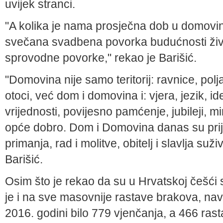
uvijek stranci.
"A kolika je nama prosječna dob u domovi
svečana svadbena povorka budućnosti živ
sprovodne povorke," rekao je Barišić.
"Domovina nije samo teritorij: ravnice, polj
otoci, već dom i domovina i: vjera, jezik, id
vrijednosti, povijesno pamćenje, jubileji, m
opće dobro. Dom i Domovina danas su prij
primanja, rad i molitve, obitelj i slavlja suž
Barišić.
Osim što je rekao da su u Hrvatskoj češći
je i na sve masovnije rastave brakova, nav
2016. godini bilo 779 vjenčanja, a 466 ras