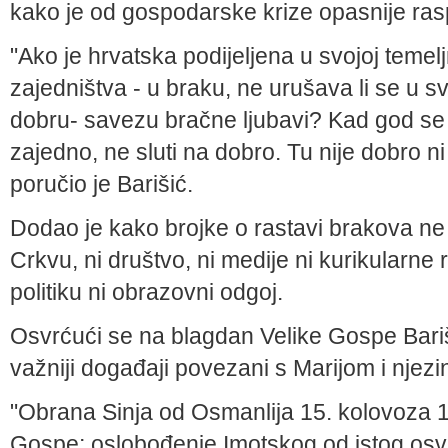
kako je od gospodarske krize opasnije rasp
"Ako je hrvatska podijeljena u svojoj temeljn
zajedništva - u braku, ne urušava li se u s
dobru- savezu bračne ljubavi? Kad god se 
zajedno, ne sluti na dobro. Tu nije dobro 
poručio je Barišić.
Dodao je kako brojke o rastavi brakova ne
Crkvu, ni društvo, ni medije ni kurikularne
politiku ni obrazovni odgoj.
Osvrćući se na blagdan Velike Gospe Bariš
važniji događaji povezani s Marijom i njez
"Obrana Sinja od Osmanlija 15. kolovoza 1
Gospe; oslobođenje Imotskog od istog osv