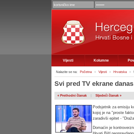
Vijesti
Kolumne
Pov
Nalazite se na:
Početna
»
Vijesti
»
Hrvatska
»
Svi pred TV ekrane danas 
« Prethodni članak
|
Sljedeći članak »
Podsjetnik za emisiju ko
kojoj je na "proste fak
zaradivši epitet - "Dra
Domaćin je kontroverzni
Hrvati BiH neopravdano s