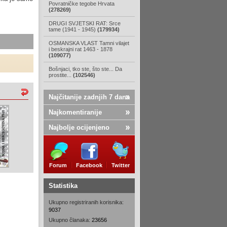
Povratničke tegobe Hrvata
(278269)
DRUGI SVJETSKI RAT: Srce
tame (1941 - 1945)
(179934)
OSMANSKA VLAST Tamni vilajet
i beskrajni rat 1463 - 1878
(109077)
Bošnjaci, tko ste, što ste... Da
prostite...
(102546)
Najčitanije zadnjih 7 dana
Najkomentiranije
Najbolje ocijenjeno
Forum
Facebook
Twitter
Statistika
Ukupno registriranih korisnika:
9037
Ukupno članaka:
23656