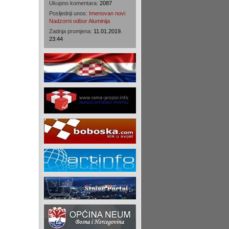
Ukupno komentara:
2087
Posljednji unos:
Imenovan novi
Nadzorni odbor Aluminija
Zadnja promjena:
11.01.2019.
23:44