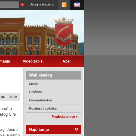
Detaljna tražilica
imanja
Video zapisi
Apeli
Web katalog
Mediji
Društvo
010.
07:58
Gospodarstvo
reno" u
Povijest i politika
utog Ćire
Pogledajte sve »
oj. Jesu li
Najčitanije
nika je samo