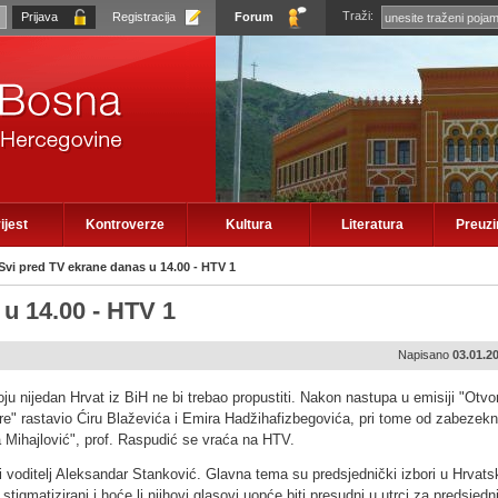
Traži:
Registracija
Forum
ijest
Kontroverze
Kultura
Literatura
Preuz
Svi pred TV ekrane danas u 14.00 - HTV 1
u 14.00 - HTV 1
Napisano
03.01.2
ju nijedan Hrvat iz BiH ne bi trebao propustiti. Nakon nastupa u emisiji "Otvo
tore" rastavio Ćiru Blaževića i Emira Hadžihafizbegovića, pri tome od zabezekn
ža Mihajlović", prof. Raspudić se vraća na HTV.
 voditelj Aleksandar Stanković. Glavna tema su predsjednički izbori u Hrvatsk
tigmatizirani i hoće li njihovi glasovi uopće biti presudni u utrci za predsjed