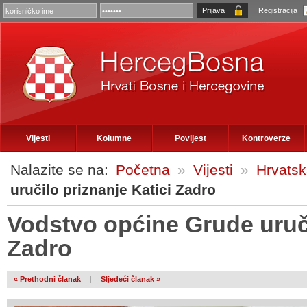
Registracija
Vijesti
Kolumne
Povijest
Kontroverze
Nalazite se na:
Početna
»
Vijesti
»
Hrvats
uručilo priznanje Katici Zadro
Vodstvo općine Grude uruči
Zadro
« Prethodni članak
|
Sljedeći članak »