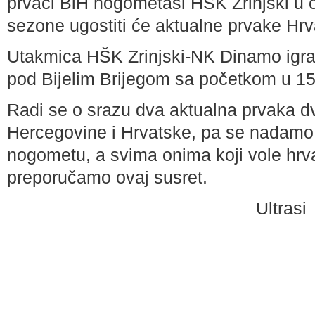
prvaci BiH nogometaši HŠK Zrinjski u 
sezone ugostiti će aktualne prvake 
Utakmica HŠK Zrinjski-NK Dinamo igrat
pod Bijelim Brijegom sa početkom u 15 
Radi se o srazu dva aktualna prvaka dv
Hercegovine i Hrvatske, pa se nadamo
nogometu, a svima onima koji vole hrv
preporučamo ovaj susret.
Ultrasi