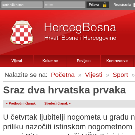
Registracija
Vijesti
Kolumne
Povijest
Kontroverze
Nalazite se na:
Početna
»
Vijesti
»
Sport
»
Sraz dva hrvatska prvaka
« Prethodni članak
|
Sljedeći članak »
U četvrtak ljubitelji nogometa u gradu 
priliku nazočiti istinskom nogometnom 