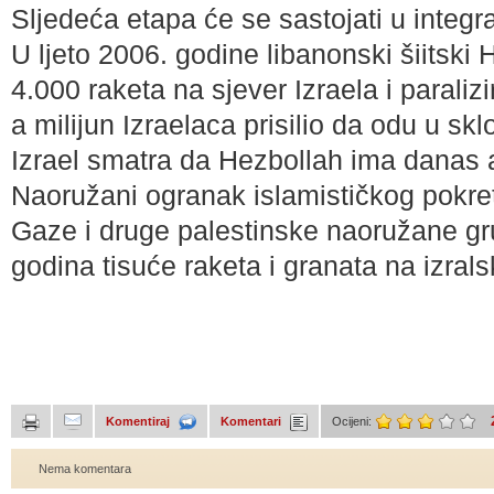
Sljedeća etapa će se sastojati u integr
U ljeto 2006. godine libanonski šiitski 
4.000 raketa na sjever Izraela i paraliz
a milijun Izraelaca prisilio da odu u sk
Izrael smatra da Hezbollah ima danas 
Naoružani ogranak islamističkog pokret
Gaze i druge palestinske naoružane gru
godina tisuće raketa i granata na izral
Komentiraj
Komentari
Ocijeni:
Nema komentara