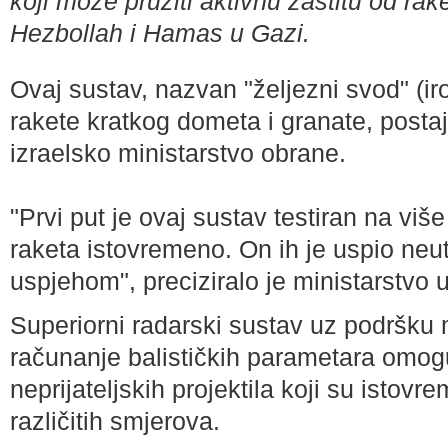
koji može pružiti aktivnu zaštitu od rak
Hezbollah i Hamas u Gazi.
Ovaj sustav, nazvan "željezni svod" (ir
rakete kratkog dometa i granate, postaj
izraelsko ministarstvo obrane.
"Prvi put je ovaj sustav testiran na više
raketa istovremeno. On ih je uspio neut
uspjehom", preciziralo je ministarstvo 
Superiorni radarski sustav uz podršku
računanje balističkih parametara omog
neprijateljskih projektila koji su istovr
različitih smjerova.