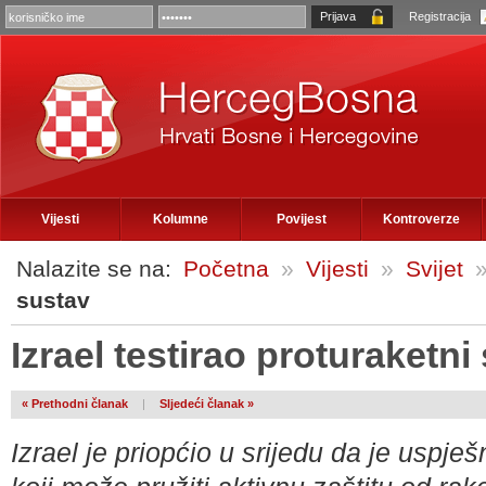
Registracija
Vijesti
Kolumne
Povijest
Kontroverze
Nalazite se na:
Početna
»
Vijesti
»
Svijet
sustav
Izrael testirao proturaketni
« Prethodni članak
|
Sljedeći članak »
Izrael je priopćio u srijedu da je uspje