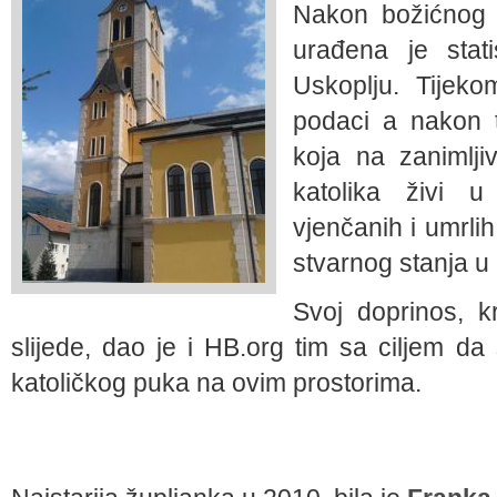
Nakon božićnog b
urađena je sta
Uskoplju. Tijeko
podaci a nakon t
koja na zanimlji
katolika živi u
vjenčanih i umrlih
stvarnog stanja u 
Svoj doprinos, kr
slijede, dao je i HB.org tim sa ciljem da 
katoličkog puka na ovim prostorima.