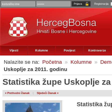
Registracija
Vijesti
Kolumne
Povijest
Kontroverze
Nalazite se na:
Početna
»
Kolumne
»
Demo
Uskoplje za 2011. godinu
Statistika župe Uskoplje za
« Prethodni članak
|
Sljedeći članak »
Statistika ž