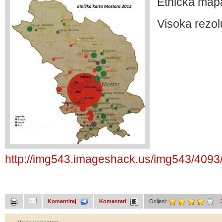
Etnička map
Visoka rezolu
http://img543.imageshack.us/img543/4093/
Komentiraj
Komentari
Ocijeni: