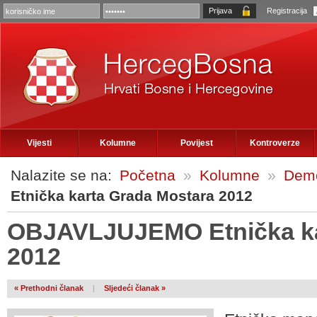
Registracija
Vijesti
Kolumne
Povijest
Kontroverze
Nalazite se na:
Početna
»
Kolumne
»
Demo
Etnička karta Grada Mostara 2012
OBJAVLJUJEMO Etnička ka
2012
« Prethodni članak
|
Sljedeći članak »