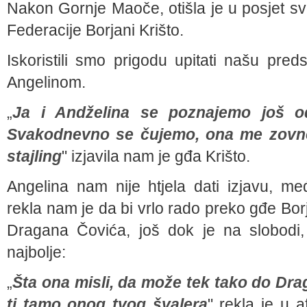
Nakon Gornje Maoče, otišla je u posjet svojo
Federacije Borjani Krišto.
Iskoristili smo prigodu upitati našu pr
Angelinom.
„
Ja i Andželina se poznajemo još 
Svakodnevno se čujemo, ona me zovne
stajling
" izjavila nam je gđa Krišto.
Angelina nam nije htjela dati izjavu, 
rekla nam je da bi vrlo rado preko gđe Borj
Dragana Čovića, još dok je na slobodi, 
najbolje:
„
Šta ona misli, da može tek tako do Dra
ti tamo onog tvog švalera
" rekla je u 