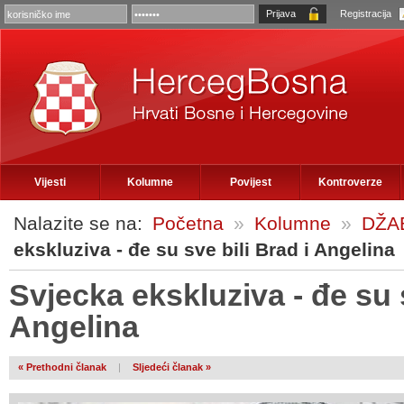
Registracija
Vijesti
Kolumne
Povijest
Kontroverze
Nalazite se na:
Početna
»
Kolumne
»
DŽABA
ekskluziva - đe su sve bili Brad i Angelina
Svjecka ekskluziva - đe su s
Angelina
« Prethodni članak
|
Sljedeći članak »