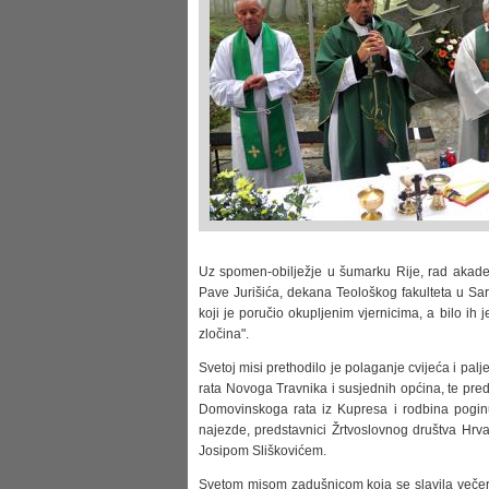
Uz spomen-obilježje u šumarku Rije, rad akade
Pave Jurišića, dekana Teološkog fakulteta u Sara
koji je poručio okupljenim vjernicima, a bilo i
zločina".
Svetoj misi prethodilo je polaganje cvijeća i pal
rata Novoga Travnika i susjednih općina, te predst
Domovinskoga rata iz Kupresa i rodbina poginul
najezde, predstavnici Žrtvoslovnog društva Hrv
Josipom Sliškovićem.
Svetom misom zadušnicom koja se slavila večeras 