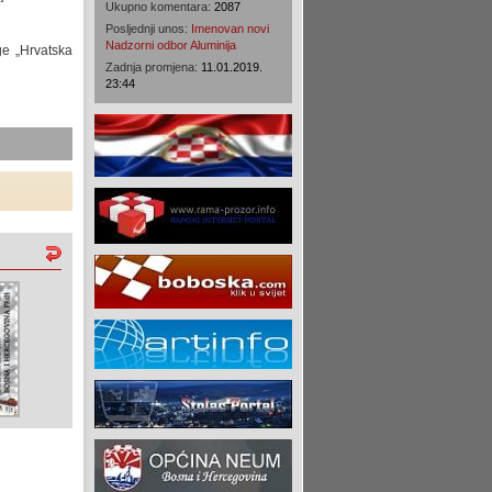
Ukupno komentara:
2087
Posljednji unos:
Imenovan novi
Nadzorni odbor Aluminija
ge „Hrvatska
Zadnja promjena:
11.01.2019.
23:44