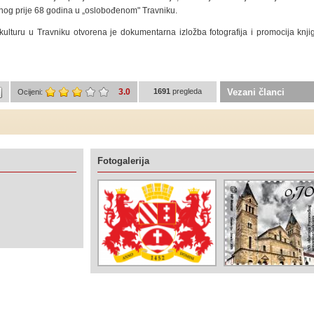
enog prije 68 godina u „oslobođenom" Travniku.
ulturu u Travniku otvorena je dokumentarna izložba fotografija i promocija knji
3.0
1691
pregleda
Vezani članci
Ocijeni:
Fotogalerija