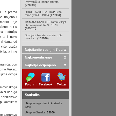
Povratničke tegobe Hrvata
(278297)
200, a prema
DRUGI SVJETSKI RAT: Srce
tame (1941 - 1945)
(179934)
po ubijeno i
marku Rije
OSMANSKA VLAST Tamni vilajet
i beskrajni rat 1463 - 1878
ažene, a i u
(109078)
na području
Bošnjaci, tko ste, što ste... Da
ne a i neke
prostite...
(102546)
tri dana, od
više tisuća
Najčitanije zadnjih 7 dana
ivila, a i ne
Najkomentiranije
vranića, don
Najbolje ocijenjeno
 Tomo Vukšić,
eljima ovoga
Forum
Facebook
Twitter
 Domovinskoga
avnici udruga
Statistika
 partizanske
s pukovnikom
Ukupno registriranih korisnika:
9037
Ukupno članaka:
23656
anje zaboravu