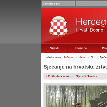
Vijesti
Kolumne
Pov
Nalazite se na:
Početna
»
Vijesti
»
BiH
»
Sjeća
Sjećanje na hrvatske žrtv
« Prethodni članak
|
Sljedeći članak »