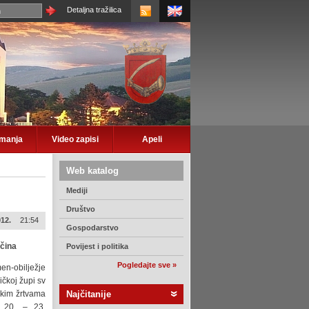
Detaljna tražilica
imanja
Video zapisi
Apeli
Web katalog
Mediji
Društvo
012.
21:54
Gospodarstvo
očina
Povijest i politika
Pogledajte sve »
en-obilježje
ičkoj župi sv
skim žrtvama
Najčitanije
d 20. – 23.