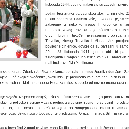
listopada 1944. godine, nakon što su zauzeli Travnik.
Jedan broj žrtava partizanskog zločina, njih oko 
nekim podacima i daleko više, dovedeno je, svire
zakopano u nekoliko masovnih grobnica u šu
nadomak Novog Travnika, koje još uvijek nisu istr
drugim brojnim također neistraženim grobnicama 
Travnika, Novog Travnika i Viteza. Jer, procje
povijesne činjenice, govore da su partizani, u samo 
20. – 23. listopada 1944. godine ubili tri pa i 
zarobljenih i ranjenih hrvatskih vojnika i hrvatskih c
mali broj travničkih Muslimana.
mskog kipara Zdenka Jurišića, uz koncelebraciju mjesnog župnika don Jure Ga
jevu i još dvojice svećenika, svetu misu je predvodio vojni ordinarij, biskup dr.
h je više stotina: „Molimo dragoga Boga za milost slobode od mržnje prema počinit
jenje svijeća uz spomen-obilježje, što su učinili predstavnici udruga proisteklih iz
avnici političke i izvršne vlasti s područja središnje Bosne. To su učinili i predst
ih, ubijenih i nestalih Kuprešaka koji su do zadnjega daha branili Travnik od
atske, Jozo Sekić i Josip Udovičić, te predstavnici Oružanih snaga BiH na čelu 
u travničkoj župnoj crkvi sv. Ivana Krstitelja, nastavlja se obilježavanje i otim