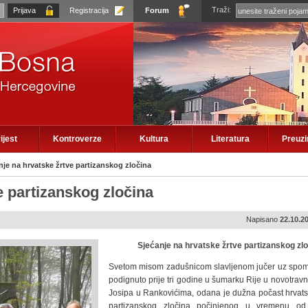
Traži:
Registracija
Forum
ijest
Kontroverze
Kultura
Literatura
Preuz
nje na hrvatske žrtve partizanskog zločina
e partizanskog zločina
Napisano
22.10.2
Sjećanje na hrvatske žrtve partizanskog zl
Svetom misom zadušnicom slavljenom jučer uz spom
podignuto prije tri godine u šumarku Rije u novotravn
Josipa u Rankovićima, odana je dužna počast hrvat
partizanskog zločina počinjenog u vremenu o