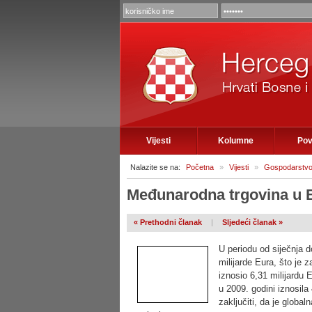
Vijesti
Kolumne
Pov
Nalazite se na:
Početna
»
Vijesti
»
Gospodarstv
Međunarodna trgovina u B
« Prethodni članak
|
Sljedeći članak »
U periodu od siječnja 
milijarde Eura, što je
iznosio 6,31 milijardu
u 2009. godini iznosila
zaključiti, da je globa