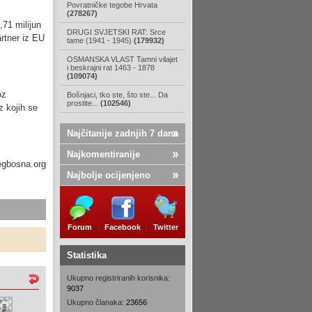
Povratničke tegobe Hrvata
(278267)
,71 milijun
DRUGI SVJETSKI RAT: Srce
artner iz EU
tame (1941 - 1945)
(179932)
OSMANSKA VLAST Tamni vilajet
i beskrajni rat 1463 - 1878
(109074)
oz
Bošnjaci, tko ste, što ste... Da
prostite...
(102546)
z kojih se
Najčitanije zadnjih 7 dana
Najkomentiranije
egbosna.org
Najbolje ocijenjeno
Forum
Facebook
Twitter
Statistika
Ukupno registriranih korisnika:
9037
Ukupno članaka:
23656