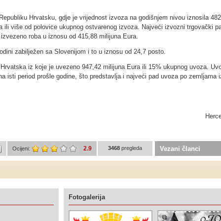
Republiku Hrvatsku, gdje je vrijednost izvoza na godišnjem nivou iznosila 482
a ili više od polovice ukupnog ostvarenog izvoza. Najveći izvozni trgovački p
 izvezeno roba u iznosu od 415,88 milijuna Eura.
odini zabilježen sa Slovenijom i to u iznosu od 24,7 posto.
a Hrvatska iz koje je uvezeno 947,42 milijuna Eura ili 15% ukupnog uvoza. Uv
a isti period prošle godine, što predstavlja i najveći pad uvoza po zemljama i
Herc
2.9
3468
pregleda
Vezani članci
Ocijeni:
Fotogalerija