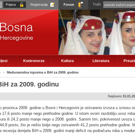
Traži:
Registracija
Forum
ijest
Kontroverze
Kultura
Literatura
Preuz
o
»
Međunarodna trgovina u BiH za 2009. godinu
iH za 2009. godinu
Napisano
31.01.2
do prosinca 2009. godine u Bosni i Hercegovini je ostvareno izvoza u iznosu o
 za 17,6 posto manje nego prethodne godine. U istom ovom razdoblju uvoz roba
 Eura ili 24,2 posto manje nego u 2008. godini. Samim tim, pokrivenost uvoza 
 44,8 posto, što je nešto bolje nego ostvarenih 41,2 posto prethodne godine.
lna recesija donijela BiH u 2009. godini manji deficit na podračunu roba u među