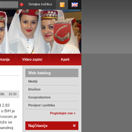
Detaljna tražilica
imanja
Video zapisi
Apeli
Web katalog
Mediji
Društvo
010.
15:33
Gospodarstvo
d 2,83
Povijest i politika
 u BiH je
Pogledajte sve »
izvozom je
 Može se
Najčitanije
narodnoj