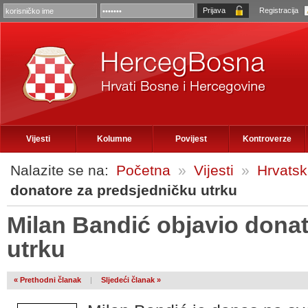
Registracija
Vijesti
Kolumne
Povijest
Kontroverze
Nalazite se na:
Početna
»
Vijesti
»
Hrvats
donatore za predsjedničku utrku
Milan Bandić objavio dona
utrku
« Prethodni članak
|
Sljedeći članak »