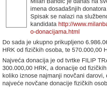
Milan Bandić je danas na svo
imena dosadašnjih donatora f
Spisak se nalazi na služben
kandidata
http://www.milanba
o-donacijama.html
Do sada je ukupno prikupljeno 6.986.0
HRK od fizičkih osoba, te 570.000,00 
Najveća donacija je od tvrtke FILIP TR
300.000,00 HRK, a donacije od fizički
koliko iznose najmanji novčani darovi,
najveće novčane donacije fizičkih oso