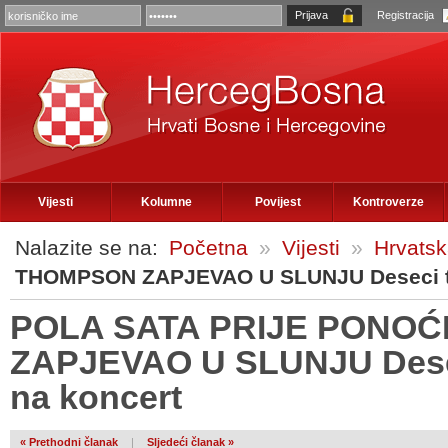
Registracija
Vijesti
Kolumne
Povijest
Kontroverze
Nalazite se na:
Početna
»
Vijesti
»
Hrvats
THOMPSON ZAPJEVAO U SLUNJU Deseci tisu
POLA SATA PRIJE PONO
ZAPJEVAO U SLUNJU Deseci
na koncert
« Prethodni članak
|
Sljedeći članak »