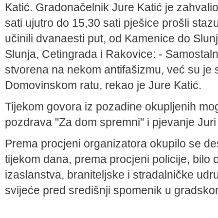
Katić
. Gradonačelnik
Jure Katić
je zahvali
sati ujutro do 15,30 sati pješice prošli sta
učinili dvanaesti put, od Kamenice do Slunja
Slunja, Cetingrada i Rakovice: - Samostal
stvorena na nekom antifašizmu, već su je stv
Domovinskom ratu, rekao je Jure Katić.
Tijekom govora iz pozadine okupljenih mogl
pozdrava "Za dom spremni" i pjevanje Juri
Prema procjeni organizatora okupilo se dese
tijekom dana, prema procjeni policije, bil
izaslanstva, braniteljske i stradalničke udrug
svijeće pred središnji spomenik u gradsk