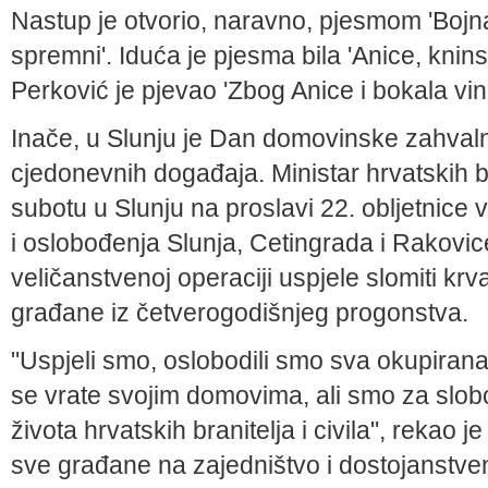
Nastup je otvorio, naravno, pjesmom 'Bojn
spremni'. Iduća je pjesma bila 'Anice, knin
Perković je pjevao 'Zbog Anice i bokala vina
Inače, u Slunju je Dan domovinske zahvalno
cjedonevnih događaja. Ministar hrvatskih b
subotu u Slunju na proslavi 22. obljetnice
i oslobođenja Slunja, Cetingrada i Rakovic
veličanstvenoj operaciji uspjele slomiti krvav
građane iz četverogodišnjeg progonstva.
"Uspjeli smo, oslobodili smo sva okupirana
se vrate svojim domovima, ali smo za slobod
života hrvatskih branitelja i civila", rekao 
sve građane na zajedništvo i dostojanstven