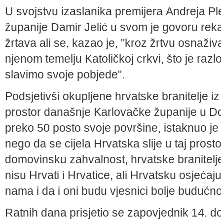
U svojstvu izaslanika premijera
Andreja Pl
županije
Damir Jelić
u svom je govoru reka
žrtava ali se, kazao je, "kroz žrtvu osnaživ
njenom temelju Katoličkoj crkvi, što je ra
slavimo svoje pobjede".
Podsjetivši okupljene hrvatske branitelje iz
prostor današnje Karlovačke županije u D
preko 50 posto svoje površine, istaknuo j
nego da se cijela Hrvatska slije u taj prost
domovinsku zahvalnost, hrvatske branitelje.
nisu Hrvati i Hrvatice, ali Hrvatsku osjeć
nama i da i oni budu vjesnici bolje budućnos
Ratnih dana prisjetio se zapovjednik 14.