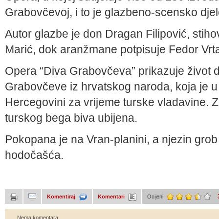
Grabovčevoj, i to je glazbeno-scensko djelo 
Autor glazbe je don Dragan Filipović, stihov
Marić, dok aranžmane potpisuje Fedor Vrtač
Opera “Diva Grabovčeva” prikazuje život d
Grabovčeve iz hrvatskog naroda, koja je u 1
Hercegovini za vrijeme turske vladavine. Zb
turskog bega biva ubijena.
Pokopana je na Vran-planini, a njezin grob
hodočašća.
Komentiraj
Komentari
Ocijeni:
Nema komentara