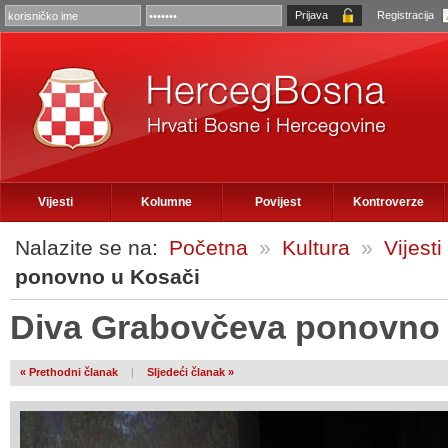
Registracija
Vijesti
Kolumne
Povijest
Kontroverze
Nalazite se na:
Početna
»
Kultura
»
Vijesti
ponovno u Kosači
Diva Grabovčeva ponovno 
« Prethodni članak
|
Sljedeći članak »