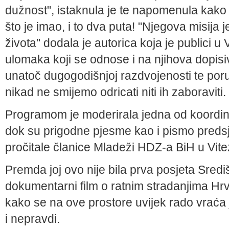
dužnost", istaknula je te napomenula kak
što je imao, i to dva puta! "Njegova misija je 
života" dodala je autorica koja je publici u 
ulomaka koji se odnose i na njihova dopisiv
unatoč dugogodišnjoj razdvojenosti te poru
nikad ne smijemo odricati niti ih zaboraviti.
Programom je moderirala jedna od koordina
dok su prigodne pjesme kao i pismo preds
pročitale članice Mladeži HDZ-a BiH u Vite
Premda joj ovo nije bila prva posjeta Sredi
dokumentarni film o ratnim stradanjima Hrv
kako se na ove prostore uvijek rado vraća jer
i nepravdi.