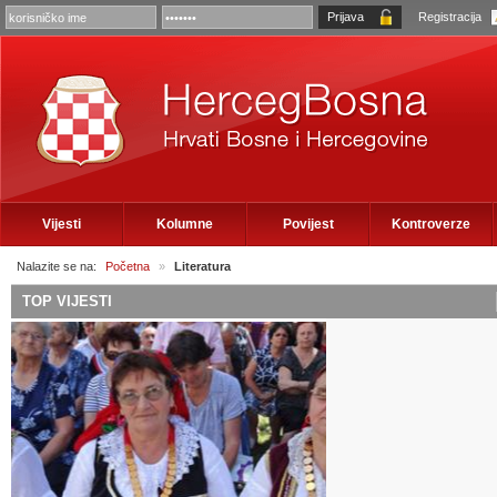
Registracija
Vijesti
Kolumne
Povijest
Kontroverze
Nalazite se na:
Početna
»
Literatura
TOP VIJESTI