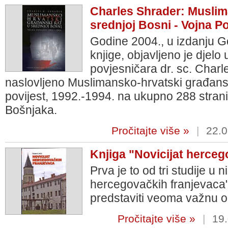
Charles Shrader: Muslim
srednjoj Bosni - Vojna Po
Godine 2004., u izdanju G
knjige, objavljeno je djel
povjesničara dr. sc. Char
naslovljeno Muslimansko-hrvatski građanski
povijest, 1992.-1994. na ukupno 288 strani
Bošnjaka.
Pročitajte više »
|
22.0
Knjiga "Novicijat herceg
Prva je to od tri studije u
hercegovačkih franjevaca" k
predstaviti veoma važnu o
Pročitajte više »
|
19.