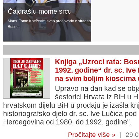
Čajdraš u mome srcu
Mons. Tomo Knežević javno progovorio o stradanju Hrvata zeničke kotline i sr
Bosne
Knjiga „Uzroci rata: Bos
1992. godine“ dr. sc. Ive
na svim boljim kioscima 
Upravo na dan kad se obj
šestorici Hrvata iz BiH u 
hrvatskom dijelu BiH u prodaju je izašla k
historiografsko djelo dr. sc. Ive Lučića po
Hercegovina od 1980. do 1992. godine".
Pročitajte više »
|
29.0