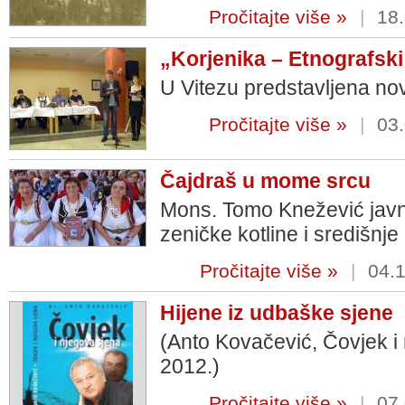
Pročitajte više »
|
18.
„Korjenika – Etnografski 
U Vitezu predstavljena no
Pročitajte više »
|
03.
Čajdraš u mome srcu
Mons. Tomo Knežević javn
zeničke kotline i središnj
Pročitajte više »
|
04.1
Hijene iz udbaške sjene
(Anto Kovačević, Čovjek i
2012.)
Pročitajte više »
|
07.