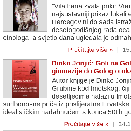
"Vila bana zvala priko Vran
najsustavniji prikaz lokalit
Hercegovini do sada istraž
desetogodišnjeg rada oca 
etnologa, a svjetlo dana ugledala je odma
Pročitajte više »
|
15.
Dinko Jonjić: Goli na Go
gimnazije do Golog otok
Autor knjige je Dinko Jonji
Grubine kod Imotskog, čiji
desetljećima nalazi u Imo
sudbonosne priče iz poslijeratne Hrvatske
idealističkim nadahnućem s konca 50tih go
Pročitajte više »
|
24.1