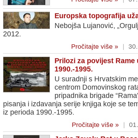
Europska topografija už
Nebojša Lujanović, „Orgu
2012.
Pročitajte više »
|
30.
Prilozi za povijest Ram
1990.-1995.
U suradnji s Hrvatskim m
centrom Domovinskog rata
pripadnika brigade “Rama” 
pisanja i izdavanja serije knjiga koje se 
iz perioda 1990.-1995.
Pročitajte više »
|
01.