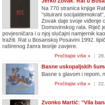
Jerko Zovak: Rat u Bosa
Na 770 stranica knjige Ra
"situirani socijaldemokrat
Zovak daje svoje viđenje 
Domovinskog rata. Riječ je
povjesničara i u njoj slučajni namjernik ka
tražiti. Rat u Bosanskoj Posavini 1992. tipi
raširenog žanra teorije zavjere.
Pročitajte više »
|
28.
Basne uskopaljskih šum
Basne s glavom i repom, n
Pročitajte više »
|
22.
Zvonko Martić: "Vila ban