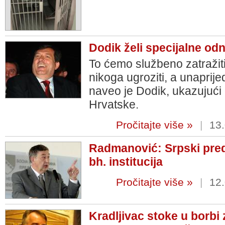
Dodik želi specijalne od
To ćemo službeno zatražit
nikoga ugroziti, a unapri
naveo je Dodik, ukazujući
Hrvatske.
Pročitajte više »
|
13.
Radmanović: Srpski pred
bh. institucija
Pročitajte više »
|
12.
Kradljivac stoke u borbi