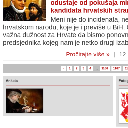
odustaje od pokušaja mi
kandidata hrvatskih str
Meni nije do incidenata, 
hrvatskom narodu, koje je i previše u BiH. 
važna dužnost za Hrvate da bismo ponovn
predsjednika kojeg nam je netko drugi iza
Pročitajte više »
|
12.
«
1
2
3
4
...
1166
1167
1
Anketa
Fotog