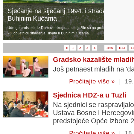
Sjećanje na siječanj 1994. i stradanje Hrvat
Buhinim Kućama
Udruge proistekle iz Domovinskog rata obilježile su na groblju Topala u Vitezu
25. obljetnicu stradanja Hrvata u Buhinim Kućama.
«
1
2
3
4
...
1166
1167
1
Gradsko kazalište mladih 
Još petnaest mladih na 'd
Pročitajte više »
|
19.
Sjednica HDZ-a u Tuzli
Na sjednici se raspravljal
Ustava Bosne i Hercegovi
predstojeće Opće izbore 
Pročitajte više »
|
18.