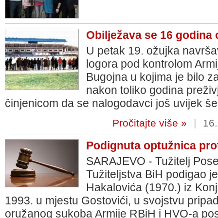
Obilježava se 16 godina 
U petak 19. ožujka navrša
logora pod kontrolom Armi
Bugojna u kojima je bilo z
nakon toliko godina preživj
činjenicom da se nalogodavci još uvijek š
Pročitajte više »
|
16.
Podignuta optužnica pro
SARAJEVO - Tužitelj Poseb
Tužiteljstva BiH podigao j
Hakalovića (1970.) iz Konji
1993. u mjestu Gostovići, u svojstvu pripa
oružanog sukoba Armije RBiH i HVO-a po