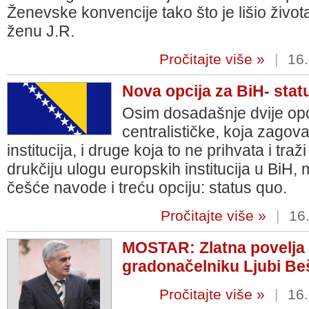
Ženevske konvencije tako što je lišio života
ženu J.R.
Pročitajte više »
|
16.
Nova opcija za BiH- statu
Osim dosadašnje dvije opc
centralističke, koja zago
institucija, i druge koja to ne prihvata i tr
drukčiju ulogu europskih institucija u BiH, me
češće navode i treću opciju: status quo.
Pročitajte više »
|
16.
MOSTAR: Zlatna povelja p
gradonačelniku Ljubi Be
Pročitajte više »
|
16.