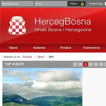
Registracija
Vijesti
Kolumne
Povijest
Kontroverze
Nalazite se na:
Početna
»
Vijesti
»
BiH
TOP VIJESTI
1
2
3
4
5
6