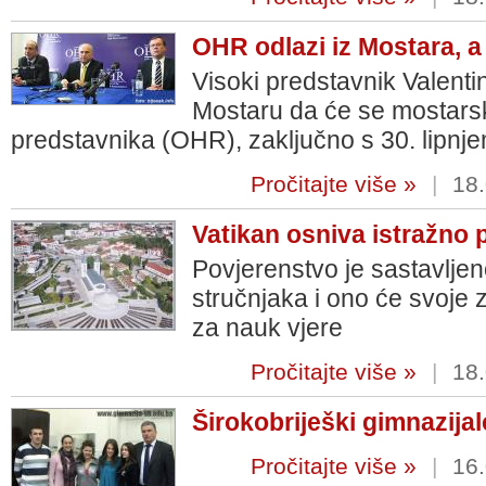
OHR odlazi iz Mostara, a 
Visoki predstavnik Valenti
Mostaru da će se mostars
predstavnika (OHR), zaključno s 30. lipnjem
Pročitajte više »
|
18.
Vatikan osniva istražno
Povjerenstvo je sastavljen
stručnjaka i ono će svoje 
za nauk vjere
Pročitajte više »
|
18.
Širokobriješki gimnazijalc
Pročitajte više »
|
16.