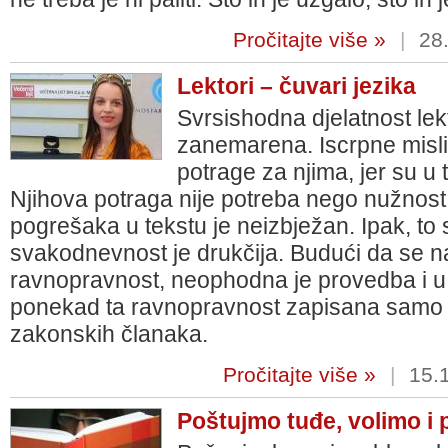
Pročitajte više »
|
28.
Lektori – čuvari jezika
Svrsishodna djelatnost lek
zanemarena. Iscrpne misli 
potrage za njima, jer su u t
Njihova potraga nije potreba nego nužnost. 
pogrešaka u tekstu je neizbježan. Ipak, to
svakodnevnost je drukčija. Budući da se n
ravnopravnost, neophodna je provedba i u s
ponekad ta ravnopravnost zapisana samo 
zakonskih članaka.
Pročitajte više »
|
15.
Poštujmo tuđe, volimo i 