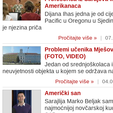
Amerikanaca
Dijana Ihas jedna je od ci
Pacific u Oregonu u Sjed
je njezina priča
Pročitajte više »
|
07.
Problemi učenika Mješovi
(FOTO, VIDEO)
Jedan od srednjoškolaca iz 
neuvjetnosti objekta u kojem se održava n
Pročitajte više »
|
04.0
Američki san
Sarajlija Marko Beljak samo
najmoćnijoj novčarskoj kuć