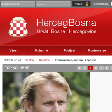
Registracija
Vijesti
Kolumne
Povijest
Kontroverze
Nalazite se na:
Početna
»
Kolumne
»
Obrazovanje, kultura i znanost
TOP KOLUMNE
1
2
3
4
5
6