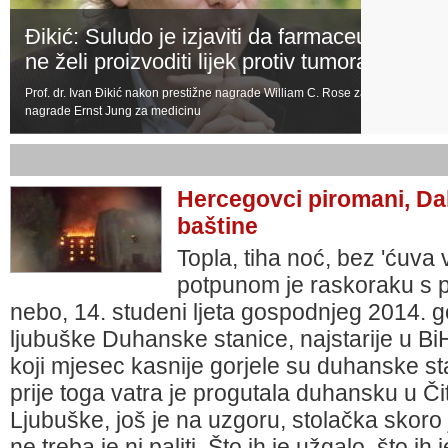
Đikić: Suludo je izjaviti da farmaceutska indu
ne želi proizvoditi lijek protiv tumora!
Prof. dr. Ivan Đikić nakon prestižne nagrade William C. Rose za 2013. dobitnik
nagrade Ernst Jung za medicinu
Hercegovci piromani, Dal
baštine
Topla, tiha noć, bez 'ćuva 
potpunom je raskoraku s pl
nebo, 14. studeni ljeta gospodnjeg 2014. g
ljubuške Duhanske stanice, najstarije u Bi
koji mjesec kasnije gorjele su duhanske sta
prije toga vatra je progutala duhansku u 
Ljubuške, još je na uzgoru, stolačka skoro
ne treba je ni paliti. Što ih je užgalo, što ih 