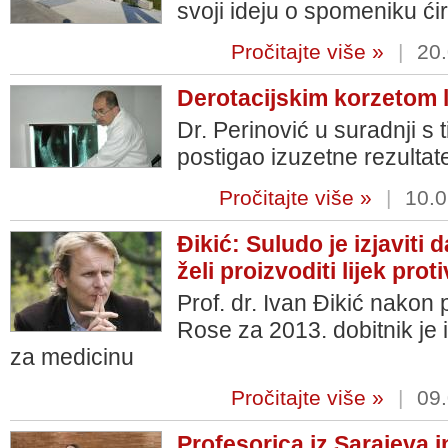
svoji ideju o spomeniku ćiri
Pročitajte više »
|
20.
Derotacijskim korzetom l
Dr. Perinović u suradnji s
postigao izuzetne rezultate
Pročitajte više »
|
10.0
Đikić: Suludo je izjaviti
želi proizvoditi lijek prot
Prof. dr. Ivan Đikić nakon
Rose za 2013. dobitnik je
za medicinu
Pročitajte više »
|
09.
Profesorica iz Sarajeva 