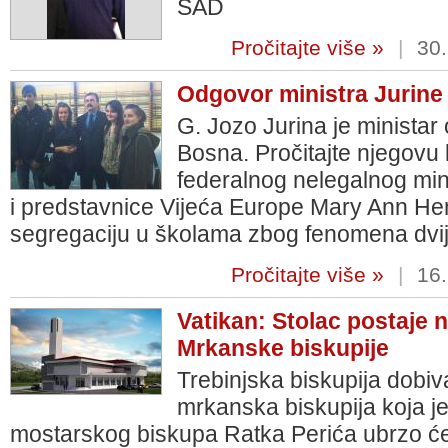
SAD
Pročitajte više »
|
30.
Odgovor ministra Jurine
G. Jozo Jurina je minista
Bosna. Pročitajte njegovu
federalnog nelegalnog mi
i predstavnice Vijeća Europe Mary Ann He
segregaciju u školama zbog fenomena dvi
Pročitajte više »
|
16.
Vatikan: Stolac postaje 
Mrkanske biskupije
Trebinjska biskupija dobiv
mrkanska biskupija koja j
mostarskog biskupa Ratka Perića ubrzo će 