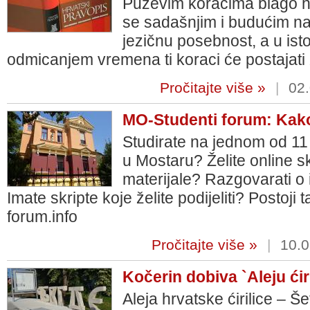
Puževim koracima blago hr
se sadašnjim i budućim na
jezičnu posebnost, a u ist
odmicanjem vremena ti koraci će postajati 
Pročitajte više »
|
02.
MO-Studenti forum: Kak
Studirate na jednom od 11 
u Mostaru? Želite online sk
materijale? Razgovarati o i
Imate skripte koje želite podijeliti? Postoj
forum.info
Pročitajte više »
|
10.0
Kočerin dobiva `Aleju ćiri
Aleja hrvatske ćirilice – Š