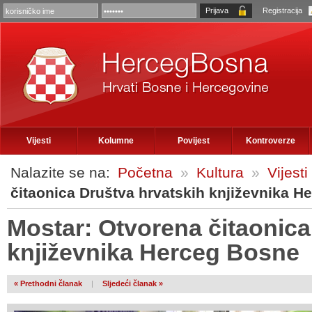
Registracija
Vijesti
Kolumne
Povijest
Kontroverze
Nalazite se na:
Početna
»
Kultura
»
Vijesti
čitaonica Društva hrvatskih književnika H
Mostar: Otvorena čitaonica
književnika Herceg Bosne
« Prethodni članak
|
Sljedeći članak »