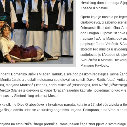
Hrvatskog doma hercega Stj
Kosače u Mostaru.
Opera koja je nastala po legen
Grabovčevoj, glazbeno-scensk
četrnaest slika i četiri čina. Au
don Dragan Filipović, stihove (
napisao fra Ante Marić, dok 
potpisuje Fedor Vrtačnik. S 
zborom Pro musica u izvođen
sudjelovao je i Akademski pje
Sveučilišta u Mostaru, uz kore
Marijanu Pavlović.
irigenti Domeniko Briški i Mladen Tarbuk, a sve pod paskom redateljice Jasne Žari
onija Jarak, a u ostalim ulogama sudjelovali su solisti: Davor Radić (otac), Anita 
), Marijana Markotić (Jelena), Karlo Milićević (Arslanaga), Toni Nežić (Džaferbeg)
erdžo (Mane) te djevojke iz klape “Drača” (zajedno kao vile i pojedinačno kao vile
rni sastav Simfonijskog orkestra Mostar.
katolkinje Dive Grabovčeve iz hrvatskog naroda, koja je u 17. stoljeću živjela u Bo
a što je odbila udati se za turskog bega biva ubijena. Pokopana je na Vran-planini
jena na etno izričaj širega područja Rame, nakon čega zbor pjeva o svom blagu -