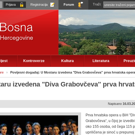
Traži:
Registracija
Forum
ijest
Kontroverze
Kultura
Literatura
Preuz
ure
»
Povijesni događaj: U Mostaru izvedena "Diva Grabovčeva'' prva hrvatska oper
taru izvedena "Diva Grabovčeva'' prva hrva
Napisano
16.03.2
Prva hrvatska opera u BiH "Di
Grabovčeva“, u čijoj je izvedb
oko 155 osoba, od čega 115 p
upriličena je sinoć u prepunoj