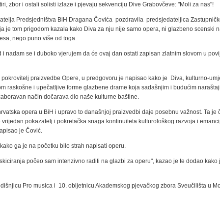
i, zbor i ostali solisti izlaze i pjevaju sekvenciju Dive Grabovčeve: "Moli za nas"!
datelja Predsjedništva BiH Dragana Čovića
pozdravila
predsjedateljica Zastupni
ja je tom prigodom kazala kako Diva za nju nije samo opera, ni glazbeno scenski n
lesa, nego puno više od toga.
d i nadam se i duboko vjerujem da će ovaj dan ostati zapisan zlatnim slovom u povij
oki pokrovitelj praizvedbe Opere, u predgovoru je napisao kako je
Diva, kulturno-umj
hom raskošne i upečatljive forme glazbene drame koja sadašnjim i budućim naraštaj
ezaboravan način dočarava dio naše kulturne baštine.
hrvatska opera u BiH i upravo to današnjoj praizvedbi daje posebnu važnost. Ta je 
e vrijedan pokazatelj i pokretačka snaga kontinuiteta kulturološkog razvoja i emanci
apisao je Čović.
 kako ga je na početku bilo strah napisati operu.
kiciranja počeo sam intenzivno raditi na glazbi za operu", kazao je te dodao kako 
godišnjicu Pro musica i
10. obljetnicu Akademskog pjevačkog zbora Sveučilišta u Mo