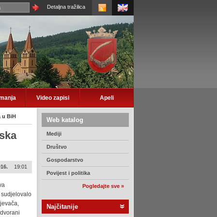
Detaljna tražilica
imanja
Video zapisi
Apeli
a u BiH
Web katalog
tska
Mediji
Društvo
Gospodarstvo
016.
19:01
Povijest i politika
va
Pogledajte sve »
i sudjelovalo
jevača,
Najčitanije
 dvorani