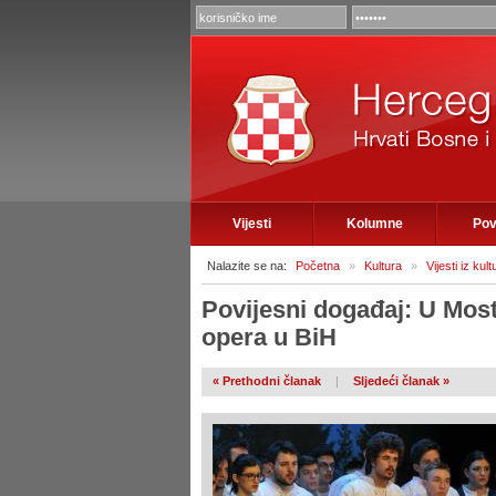
Vijesti
Kolumne
Pov
Nalazite se na:
Početna
»
Kultura
»
Vijesti iz kult
Povijesni događaj: U Mos
opera u BiH
« Prethodni članak
|
Sljedeći članak »