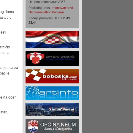
Ukupno komentara:
2087
Posljednji unos:
Imenovan novi
čkog doma
Nadzorni odbor Aluminija
astup u
Zadnja promjena:
11.01.2019.
23:44
esti
etnički
ima, a
činjenica za
pacije
je na operi
staru.