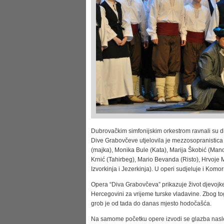
Dubrovačkim simfonijskim orkestrom ravnali su d
Dive Grabovčeve utjelovila je mezzosopranistica M
(majka), Monika Bule (Kata), Marija Škobić (Manda
Krnić (Tahirbeg), Mario Bevanda (Risto), Hrvoje M
Izvorkinja i Jezerkinja). U operi sudjeluje i Komo
Opera “Diva Grabovčeva” prikazuje život djevojke 
Hercegovini za vrijeme turske vladavine. Zbog tog
grob je od tada do danas mjesto hodočašća.
Na samome početku opere izvodi se glazba naslon