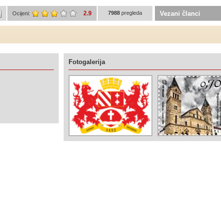
2.9
7988
pregleda
Vezani članci
Ocijeni:
Fotogalerija