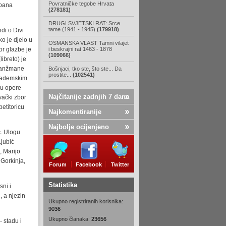
Povratničke tegobe Hrvata
epana
(278181)
DRUGI SVJETSKI RAT: Srce
tame (1941 - 1945)
(179918)
di o Divi
o je djelo u
OSMANSKA VLAST Tamni vilajet
tor glazbe je
i beskrajni rat 1463 - 1878
(109066)
libreto) je
aranžmane
Bošnjaci, tko ste, što ste... Da
prostite...
(102541)
Akademskim
ju opere
Najčitanije zadnjih 7 dana
vački zbor
petitoricu
Najkomentiranije
Najbolje ocijenjeno
ć. Ulogu
Ljubić
, Marijo
 Gorkinja,
Forum
Facebook
Twitter
Statistika
sni i
, a njezin
Ukupno registriranih korisnika:
9036
Ukupno članaka:
23656
 stadu i