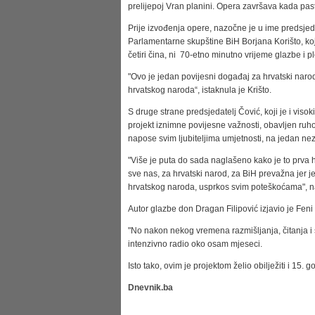
prelijepoj Vran planini. Opera završava kada pastir
Prije izvođenja opere, nazočne je u ime predsje
Parlamentarne skupštine BiH Borjana Korišto, ko
četiri čina, ni
70-etno minutno vrijeme glazbe i p
"Ovo je jedan povijesni događaj za hrvatski naro
hrvatskog naroda“, istaknula je Krišto.
S druge strane predsjedatelj Čović, koji je i vis
projekt iznimne povijesne važnosti, obavljen ru
napose svim ljubiteljima umjetnosti, na jedan n
"Više je puta do sada naglašeno kako je to prva 
sve nas, za hrvatski narod, za BiH prevažna jer j
hrvatskog naroda, usprkos svim poteškoćama", n
Autor glazbe don Dragan Filipović izjavio je Feni
"No nakon nekog vremena razmišljanja, čitanja i s
intenzivno radio oko osam mjeseci.
Isto tako, ovim je projektom želio obilježiti i 15. 
Dnevnik.ba