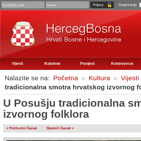
Registracija
Vijesti
Kolumne
Povijest
Kontroverze
Nalazite se na:
Početna
»
Kultura
»
Vijesti
tradicionalna smotra hrvatskog izvornog f
U Posušju tradicionalna s
izvornog folklora
« Prethodni članak
|
Sljedeći članak »