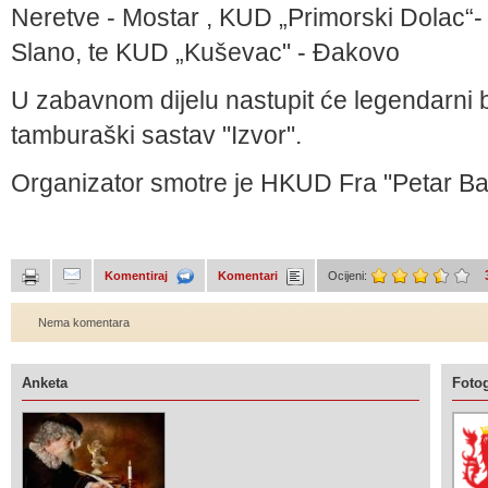
Neretve - Mostar , KUD „Primorski Dolac“- 
Slano, te KUD „Kuševac" - Đakovo
U zabavnom dijelu nastupit će legendarni
tamburaški sastav "Izvor".
Organizator smotre je HKUD Fra "Petar Bak
Komentiraj
Komentari
Ocijeni:
Nema komentara
Anketa
Fotog