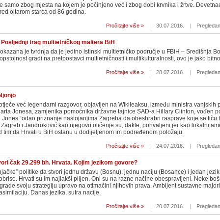
samo zbog mjesta na kojem je počinjeno već i zbog dobi krvnika i žrtve. Devetna
red oltarom starca od 86 godina.
Pročitajte više »
|
30.07.2016.
|
Pregledan
Posljednji trag multietničkog maltera BiH
azana je tvrdnja da je jedino istinski multietničko područje u FBiH – Središnja B
pstojnost gradi na pretpostavci multietničnosti i multikulturalnosti, ovo je jako bitno
Pročitajte više »
|
28.07.2016.
|
Pregledan
 Njonjo
otječe već legendarni razgovor, objavljen na Wikileaksu, između ministra vanjskih
uarta Jonesa, zamjenika pomoćnika državne tajnice SAD-a Hillary Clinton, vođen po
e Jones “odao priznanje nastojanjima Zagreba da obeshrabri rasprave koje se tiču 
i Zagreb i Jandroković kao njegovo oličenje su, dakle, pohvaljeni jer kao lokalni am
ad tim da Hrvati u BiH ostanu u dodijeljenom im podređenom položaju.
Pročitajte više »
|
24.07.2016.
|
Pregledan
ori čak 29.299 bh. Hrvata. Kojim jezikom govore?
jačke” politike da stvori jednu državu (Bosnu), jednu naciju (Bosance) i jedan jezi
brise. Hrvati su im najlakši plijen. Oni su na razne načine obespravljeni. Neke bo
grade svoju strategiju upravo na otimačini njihovih prava. Ambijent sustavne majori
asimilaciju. Danas jezika, sutra nacije.
Pročitajte više »
|
20.07.2016.
|
Pregledan