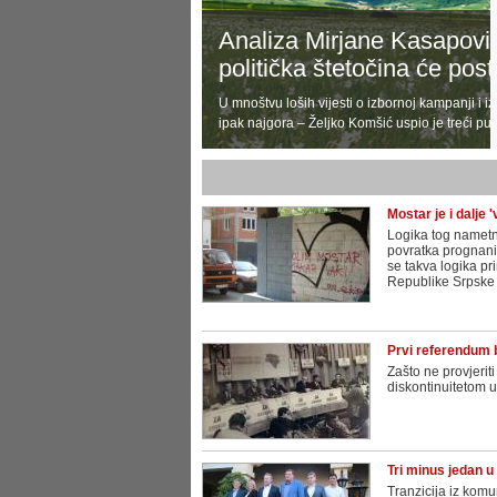
Analiza Mirjane Kasapović:
politička štetočina će post
U mnoštvu loših vijesti o izbornoj kampanji i i
ipak najgora – Željko Komšić uspio je treći put
Mostar je i dalje '
Logika tog nametn
povratka prognanih
se takva logika pri
Republike Srpske i
Prvi referendum bi
Zašto ne provjerit
diskontinuitetom u
Tri minus jedan u 
Tranzicija iz kom