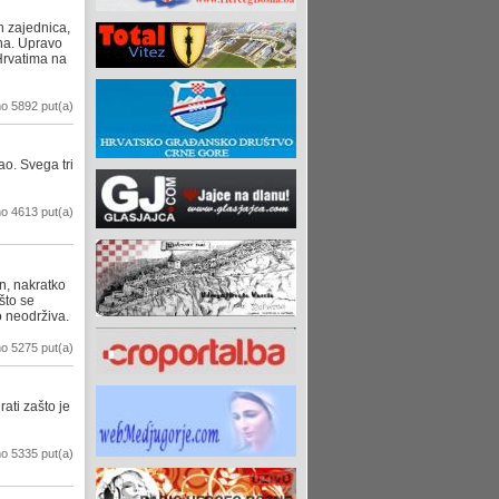
h zajednica,
ena. Upravo
Hrvatima na
o 5892 put(a)
ao. Svega tri
o 4613 put(a)
n, nakratko
što se
 neodrživa.
o 5275 put(a)
rati zašto je
o 5335 put(a)