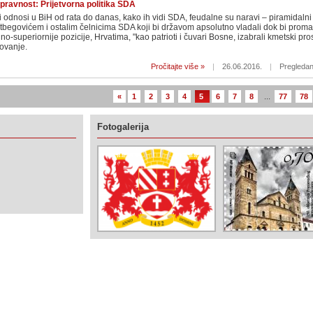
pravnost: Prijetvorna politika SDA
i odnosi u BiH od rata do danas, kako ih vidi SDA, feudalne su naravi – piramidaln
tbegovićem i ostalim čelnicima SDA koji bi državom apsolutno vladali dok bi proma
no-superiornije pozicije, Hrvatima, "kao patrioti i čuvari Bosne, izabrali kmetski pro
lovanje.
Pročitajte više »
|
26.06.2016.
|
Pregledan
«
1
2
3
4
5
6
7
8
...
77
78
Fotogalerija