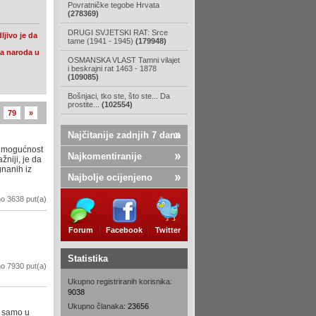
Povratničke tegobe Hrvata
(278369)
DRUGI SVJETSKI RAT: Srce
ljivo je da
tame (1941 - 1945)
(179948)
na naroda u
OSMANSKA VLAST Tamni vilajet
i beskrajni rat 1463 - 1878
(109085)
Bošnjaci, tko ste, što ste... Da
prostite...
(102554)
79
»
Najčitanije zadnjih 7 dana
ji mogućnost
Najkomentiranije
žniji, je da
gnanih iz
Najbolje ocijenjeno
o 3638 put(a)
Forum
Facebook
Twitter
Statistika
o 7930 put(a)
Ukupno registriranih korisnika:
9038
Ukupno članaka:
23656
k samo u