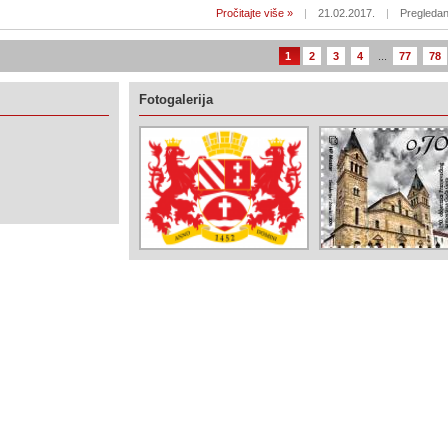
Pročitajte više »
|
21.02.2017.
|
Pregledan
1
2
3
4
...
77
78
Fotogalerija