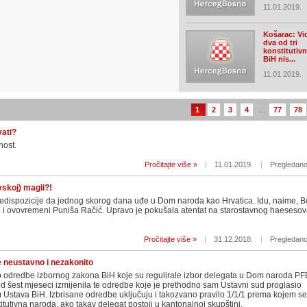
11.01.2019.
 Bosanski unitarist i
Košarac: Vid
ati grobar BiH
dva od tri
konstitutiv
BiH nis...
zborima u Bosni i Hercegovini jedna je vijest
11.01.2019.
 postati hrvatskim članom Predsjedništva...
1
2
3
4
...
77
78
vati?
ćnost.
Pročitajte više »
|
11.01.2019.
|
Pregledano
skoj) magli?!
edispozicije da jednog skorog dana uđe u Dom naroda kao Hrvatica. Idu, naime, B
e i ovovremeni Puniša Račić. Upravo je pokušala atentat na starostavnog haesesova
Pročitajte više »
|
31.12.2018.
|
Pregledano
 neustavno i nezakonito
ao odredbe izbornog zakona BiH koje su regulirale izbor delegata u Dom naroda PF
od šest mjeseci izmijenila te odredbe koje je prethodno sam Ustavni sud proglasio
2) Ustava BiH. Izbrisane odredbe uključuju i takozvano pravilo 1/1/1 prema kojem se
itutivna naroda, ako takav delegat postoji u kantonalnoj skupštini.