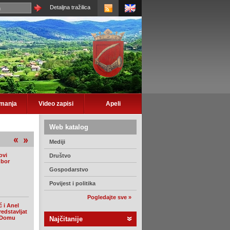
Detaljna tražilica
imanja
Video zapisi
Apeli
Web katalog
Mediji
ovi
Društvo
dbor
Gospodarstvo
Povijest i politika
Pogledajte sve »
 i Anel
edstavljat
u Domu
Najčitanije