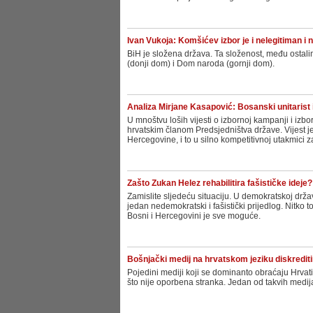
Ivan Vukoja: Komšićev izbor je i nelegitiman i 
BiH je složena država. Ta složenost, među ostali
(donji dom) i Dom naroda (gornji dom).
Analiza Mirjane Kasapović: Bosanski unitarist i
U mnoštvu loših vijesti o izbornoj kampanji i izbo
hrvatskim članom Predsjedništva države. Vijest je
Hercegovine, i to u silno kompetitivnoj utakmici z
Zašto Zukan Helez rehabilitira fašističke ideje?
Zamislite sljedeću situaciju. U demokratskoj držav
jedan nedemokratski i fašistički prijedlog. Nitko
Bosni i Hercegovini je sve moguće.
Bošnjački medij na hrvatskom jeziku diskredit
Pojedini mediji koji se dominanto obraćaju Hrvati
što nije oporbena stranka. Jedan od takvih medij