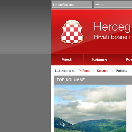
Vijesti
Kolumne
Pov
Nalazite se na:
Početna
»
Kolumne
»
Politika
TOP KOLUMNE