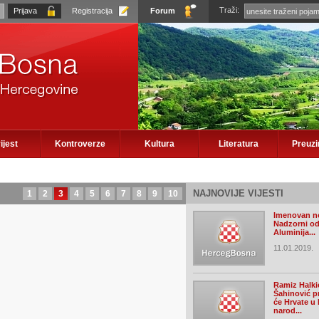
Traži:
Registracija
Forum
ijest
Kontroverze
Kultura
Literatura
Preuz
NAJNOVIJE VIJESTI
1
2
3
4
5
6
7
8
9
10
Imenovan n
Nadzorni o
Aluminija...
11.01.2019.
Ramiz Halkić
Šahinović pr
će Hrvate 
narod...