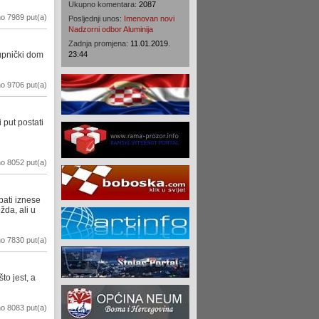
Ukupno komentara:
2087
o 7989 put(a)
Posljednji unos:
Imenovan novi
Nadzorni odbor Aluminija
Zadnja promjena:
11.01.2019.
tupnički dom
23:44
o 9706 put(a)
 put postati
i
o 8052 put(a)
bati iznese
žda, ali u
o 7830 put(a)
to jest, a
o 8083 put(a)