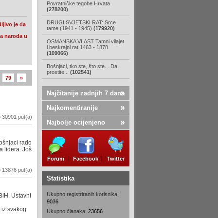
Povratničke tegobe Hrvata
(278200)
DRUGI SVJETSKI RAT: Srce
ljivo je da
tame (1941 - 1945)
(179920)
na naroda u
OSMANSKA VLAST Tamni vilajet
i beskrajni rat 1463 - 1878
(109066)
Bošnjaci, tko ste, što ste... Da
prostite...
(102541)
79
»
Najčitanije zadnjih 7 dana
Najkomentiranije
 30901 put(a)
Najbolje ocijenjeno
ošnjaci rado
 lidera. Još
Forum
Facebook
Twitter
 13876 put(a)
Statistika
Ukupno registriranih korisnika:
BiH. Ustavni
9036
 iz svakog
Ukupno članaka:
23656