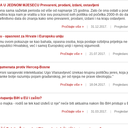
U JEDNOM MJESECU Prevareni, prodani, izdani, ostavljeni
ona sama sažetak perioda od više od najmanje 15 godina. Zato će ona ostati u povi
na koja nam je vratila u lice svu poraznost svih politika od početka 2000-ih do da
finitivno dala do znanja kako smo prevareni, prodani, izdani i na kraju ostavljeni.
Pročitajte više »
|
31.12.2017.
|
Pregledan
u - opasnost za Hrvate i Europsku uniju
mu ovom pokazuje se kao bahata, opasna osoba, koja postaje ozbiljna prijetnja n
epublici Hrvatskoj, već i samoj Europskoj uniji i njenoj sigurnosti.
Pročitajte više »
|
21.07.2017.
|
Pregledano
rgumenata protiv Herceg-Bosne
sni sarajevski intelektualac Ugo Vlaisavljević izrekao krupnu političku jeres, koja je
ranke bolje razumiju pojam građanskog, jer od njega ne prave ideologiju.”
Pročitajte više »
|
18.04.2017.
|
Pregledano
istupanju BiH u EU i zašto?
o majka - rodiš se tek kad iziđeš iz nje'' neće biti aktualna nakon što BiH pristupi u
Pročitajte više »
|
31.03.2017.
|
Pregledan