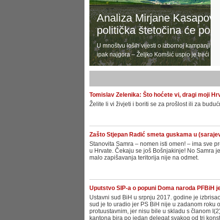
Analiza Mirjane Kasapović:
politička štetočina će post
U mnoštvu loših vijesti o izbornoj kampanji i i
ipak najgora – Željko Komšić uspio je treći put
Tomislav Zelenika: Što hoćete vi, dragi moji Hr
Želite li vi živjeti i boriti se za prošlost ili za budu
Zašto Stjepan Radić smeta guskama u (sarajev
Stanovita Samra – nomen isti omen! – ima sve pr
u Hrvate. Čekaju se još Bošnjakinje! No Samra j
malo zapišavanja teritorija nije na odmet.
Uputstvo SIP-a o popuni Doma naroda PFBiH je
Ustavni sud BiH u srpnju 2017. godine je izbris
sud je to uradio jer PS BiH nije u zadanom roku 
protuustavnim, jer nisu bile u skladu s članom I(
kantona bira po jedan delegat svakog od tri konst