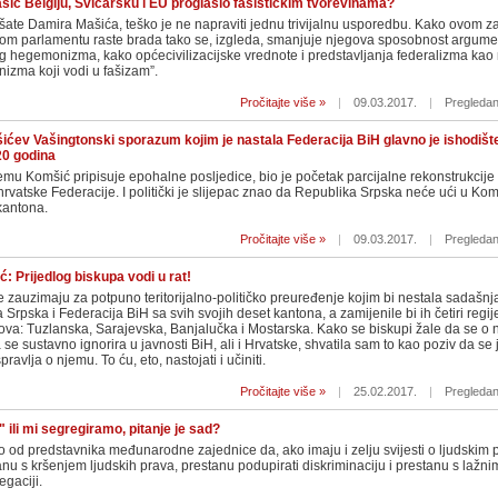
ić Belgiju, Švicarsku i EU proglasio fašističkim tvorevinama?
ušate Damira Mašića, teško je ne napraviti jednu trivijalnu usporedbu. Kako ovom z
m parlamentu raste brada tako se, izgleda, smanjuje njegova sposobnost argume
 hegemonizma, kako općecivilizacijske vrednote i predstavljanja federalizma kao
izma koji vodi u fašizam”.
Pročitajte više »
|
09.03.2017.
|
Pregledan
ćev Vašingtonski sporazum kojim je nastala Federacija BiH glavno je ishodiš
 20 godina
mu Komšić pripisuje epohalne posljedice, bio je početak parcijalne rekonstrukcije
rvatske Federacije. I politički je slijepac znao da Republika Srpska neće ući u Ko
 kantona.
Pročitajte više »
|
09.03.2017.
|
Pregledan
: Prijedlog biskupa vodi u rat!
e zauzimaju za potpuno teritorijalno-političko preuređenje kojim bi nestala sadašnj
a Srpska i Federacija BiH sa svih svojih deset kantona, a zamijenile bi ih četiri regi
ova: Tuzlanska, Sarajevska, Banjalučka i Mostarska. Kako se biskupi žale da se o 
a se sustavno ignorira u javnosti BiH, ali i Hrvatske, shvatila sam to kao poziv da se 
avlja o njemu. To ću, eto, nastojati i učiniti.
Pročitajte više »
|
25.02.2017.
|
Pregledan
 ili mi segregiramo, pitanje je sad?
 od predstavnika međunarodne zajednice da, ako imaju i zelju svijesti o ljudskim 
u s kršenjem ljudskih prava, prestanu podupirati diskriminaciju i prestanu s lažni
gaciji.