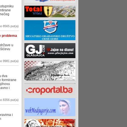
astupniku
ntirane
 nečeg
o 8565 put(a)
te problema
 države u
mšićevu
o 9981 put(a)
a dva
je formirane
njihovu
javno i
o 8356 put(a)
pravima i
m