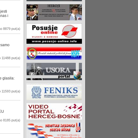
jesti
nas i
o 8879 put(a)
e samo
 11488 put(a)
 glasila:
 11593 put(a)
 EU
o 8185 put(a)