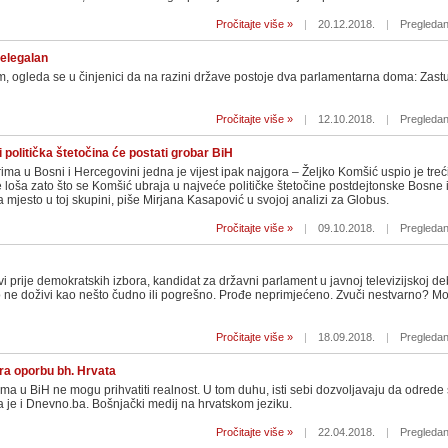
Pročitajte više »
|
20.12.2018.
|
Pregledan
nelegalan
m, ogleda se u činjenici da na razini države postoje dva parlamentarna doma: Zas
Pročitajte više »
|
12.10.2018.
|
Pregledan
 politička štetočina će postati grobar BiH
rima u Bosni i Hercegovini jedna je vijest ipak najgora – Željko Komšić uspio je treći
 loša zato što se Komšić ubraja u najveće političke štetočine postdejtonske Bosne 
a mjesto u toj skupini, piše Mirjana Kasapović u svojoj analizi za Globus.
Pročitajte više »
|
09.10.2018.
|
Pregledan
i prije demokratskih izbora, kandidat za državni parlament u javnoj televizijskoj de
 to ne doživi kao nešto čudno ili pogrešno. Prođe neprimjećeno. Zvuči nestvarno? Mo
Pročitajte više »
|
18.09.2018.
|
Pregledan
ira oporbu bh. Hrvata
ma u BiH ne mogu prihvatiti realnost. U tom duhu, isti sebi dozvoljavaju da odrede š
a je i Dnevno.ba. Bošnjački medij na hrvatskom jeziku.
Pročitajte više »
|
22.04.2018.
|
Pregledan