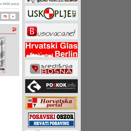
o 8406 put(a)
79
»