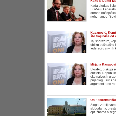
Kako je Damir Maš
Kada gledate i sl
SDP-a u Federalno
obrane bošnjačkog
nehumanog, “šovin
Kasapović: Komši
što traju više od
Taj sporazum, koje
obliku bošnjačko-h
federaciju slivnih
Mirjana Kasapović
Ukratko, biskupi s
entiteta, Republik
oko najvećih grad
prijedlogu šuti i d
argumentirano raspr
Oni "diskriminišu"
Stoga, zahtijevamo
slobodama, prestan
optužbama o segre