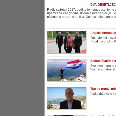
DVA DESETLJEĆA 
Raditi sažetak 2017. godine je nemoguće, jer je 
upamćena kao godina skidanja mrene s očiju. Godi
ošamarila nas po sred lica. Godina koja nam je de
Angela Merkelogl
Fata Merkel u sve
Hrvatima u BiH i R
Sedam šupljih a
Svojevremeno je vr
“da nacionalne st
Tko se protivi pr
''naša država je ka