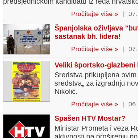
predsjedničkom kandidatu iz reda hrvatsk
Pročitajte više »
|
07.
Španjolska oživljava "bu
sastanak bh. lidera!
Pročitajte više »
|
07.
Veliki športsko-glazbeni
Sredstva prikupljena ovim 
sredstva„ za izgradnju nov
Nikolić.
Pročitajte više »
|
06.
Spašen HTV Mostar?
Ministar Prometa i veza R
aktivnosti na proširenju p