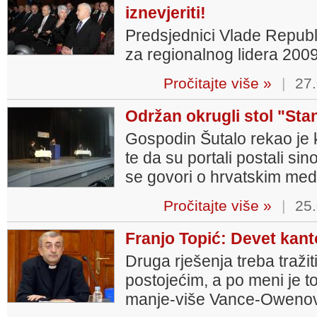
iznevjeriti!
Predsjednici Vlade Repub
za regionalnog lidera 2009
Pročitajte više »
|
27.
Održan okrugli stol "Sta
Gospodin Šutalo rekao je ka
te da su portali postali si
se govori o hrvatskim medi
Pročitajte više »
|
25.
Franjo Topić: Devet kanto
Druga rješenja treba traži
postojećim, a po meni je t
manje-više Vance-Owenov