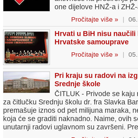
one dijelove HNŽ-a i ZHŽ-
Pročitajte više »
|
06.
Hrvati u BiH nisu naučili
Hrvatske samouprave
Pročitajte više »
|
05.
Pri kraju su radovi na iz
Srednje škole
ČITLUK - Privode se kaju 
za čitlučku Srednju školu dr. fra Slavka Ba
premašuje iznos od pet milijuna maraka, n
koja će se graditi naknadno. Naime, ovih 
unutarnji radovi uglavnom su završeni. Preo