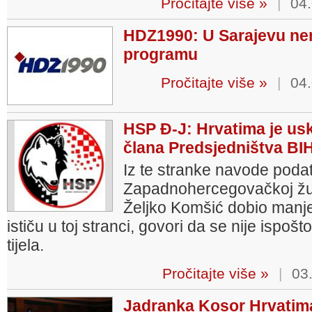
Pročitajte više »
|
04.
HDZ1990: U Sarajevu ne
programu
Pročitajte više »
|
04.
HSP Đ-J: Hrvatima je us
člana Predsjedništva BI
Iz te stranke navode poda
Zapadnohercegovačkoj župa
Željko Komšić dobio manje
ističu u toj stranci, govori da se nije ispo
tijela.
Pročitajte više »
|
03.
Jadranka Kosor Hrvatim