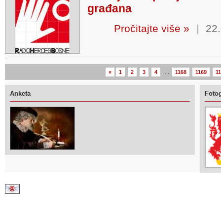
građana
Pročitajte više »
|
22.
«
1
2
3
4
...
1168
1169
1
Anketa
Fotog
Kontaktirajte nas