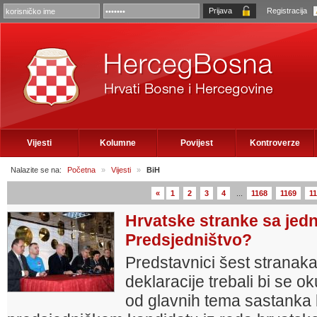
Registracija
Vijesti
Kolumne
Povijest
Kontroverze
Nalazite se na:
Početna
»
Vijesti
»
BiH
«
1
2
3
4
...
1168
1169
1
Hrvatske stranke sa jed
Predsjedništvo?
Predstavnici šest stranak
deklaracije trebali bi se o
od glavnih tema sastanka