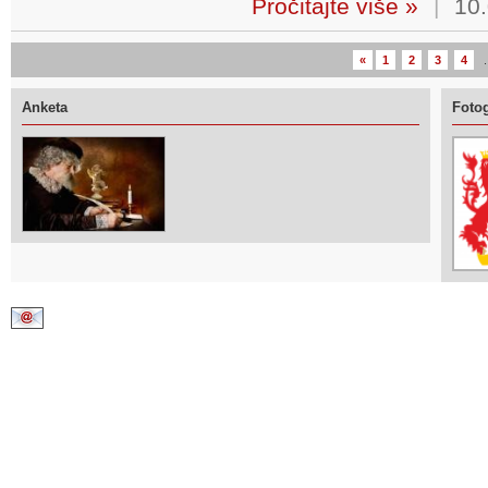
Pročitajte više »
|
10.
«
1
2
3
4
.
Anketa
Fotog
Kontaktirajte nas