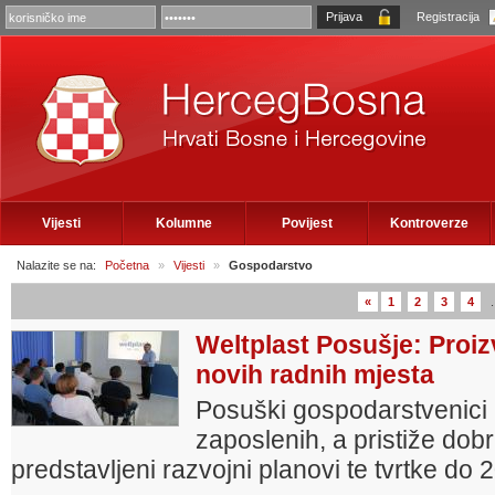
Registracija
Vijesti
Kolumne
Povijest
Kontroverze
Nalazite se na:
Početna
»
Vijesti
»
Gospodarstvo
«
1
2
3
4
.
Weltplast Posušje: Proizv
novih radnih mjesta
Posuški gospodarstvenici 
zaposlenih, a pristiže dobr
predstavljeni razvojni planovi te tvrtke do 