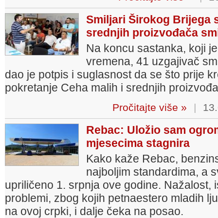
Smiljari Širokog Brijega 
srednjih proizvođača smi
Na koncu sastanka, koji je
vremena, 41 uzgajivač smi
dao je potpis i suglasnost da se što prije 
pokretanje Ceha malih i srednjih proizvođa
Pročitajte više »
|
13.
Rebac: Uložio sam ogrom
mjesecima stagnira
Kako kaže Rebac, benzins
najboljim standardima, a sv
upriličeno 1. srpnja ove godine. Nažalost, is
problemi, zbog kojih petnaestero mladih ljud
na ovoj crpki, i dalje čeka na posao.