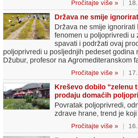
Pročitajte više »
|
18.
Država ne smije ignorira
Država ne smije ignorirati
fenomen u poljoprivredi u 
spavati i podržati ovaj pro
poljoprivredi u posljednjih pedeset godin
Džubur, profesor na Agromediteranskom fa
Pročitajte više »
|
17.
Kreševo dobilo "zelenu t
prodaju domaćih poljopr
Povratak poljoprivredi, o
zdrave hrane, trend je koji
Pročitajte više »
|
16.