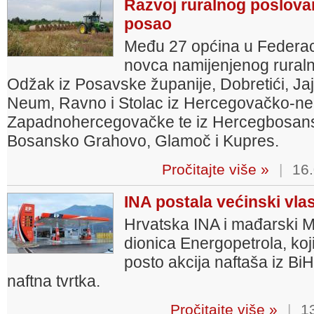
Razvoj ruralnog poslovanj
posao
Među 27 općina u Federacij
novca namijenjenog ruraln
Odžak iz Posavske županije, Dobretići, Jaj
Neum, Ravno i Stolac iz Hercegovačko-ner
Zapadnohercegovačke te iz Hercegbosansk
Bosansko Grahovo, Glamoč i Kupres.
Pročitajte više »
|
16.
INA postala većinski vla
Hrvatska INA i mađarski Mo
dionica Energopetrola, koj
posto akcija naftaša iz BiH
naftna tvrtka.
Pročitajte više »
|
13