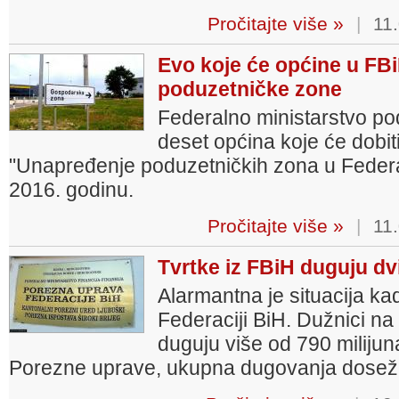
Pročitajte više »
|
11.
Evo koje će općine u FBi
poduzetničke zone
Federalno ministarstvo pod
deset općina koje će dobit
"Unapređenje poduzetničkih zona u Federa
2016. godinu.
Pročitajte više »
|
11.
Tvrtke iz FBiH duguju dv
Alarmantna je situacija ka
Federaciji BiH. Dužnici n
duguju više od 790 milij
Porezne uprave, ukupna dugovanja dosežu 