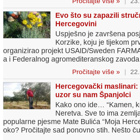
Pročitajte više »
|
23.
Evo što su zapazili struč
Hercegovini
Uspješno je završena posj
Korzike, koju je tijekom p
organizirao projekt USAID/Sweden FARMA
a i Federalnog agromediteranskog zavoda
Pročitajte više »
|
22.
Hercegovački maslinari: Sv
uzor su nam Španjolci
Kako ono ide… “Kamen, krš
Neretva. Sve to ima zemlja
popularne pjesme Mate Bulića “Moja Herceg
oko? Pročitajte sad ponovno stih. Nešto č