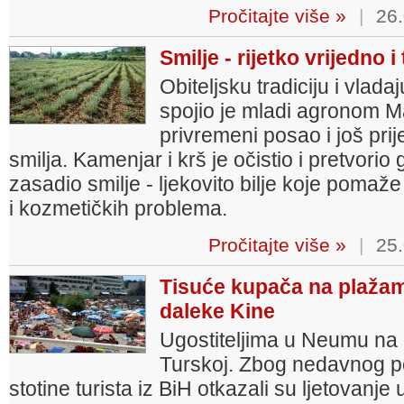
Pročitajte više »
|
26.
Smilje - rijetko vrijedno
Obiteljsku tradiciju i vla
spojio je mladi agronom M
privremeni posao i još pri
smilja. Kamenjar i krš je očistio i pretvorio
zasadio smilje - ljekovito bilje koje pomaž
i kozmetičkih problema.
Pročitajte više »
|
25.
Tisuće kupača na plažam
daleke Kine
Ugostiteljima u Neumu na ru
Turskoj. Zbog nedavnog p
stotine turista iz BiH otkazali su ljetovanje 