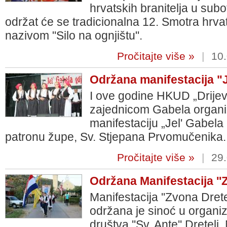
hrvatskih branitelja u subo
održat će se tradicionalna 12. Smotra hrva
nazivom "Silo na ognjištu".
Pročitajte više »
|
10.
Održana manifestacija "Je
I ove godine HKUD „Drije
zajednicom Gabela organizi
manifestaciju „Jel' Gabela g
patronu župe, Sv. Stjepana Prvomučenika.
Pročitajte više »
|
29.
Održana Manifestacija ''Z
Manifestacija ''Zvona Drete
održana je sinoć u organiz
društva ''Sv. Ante'' Drete