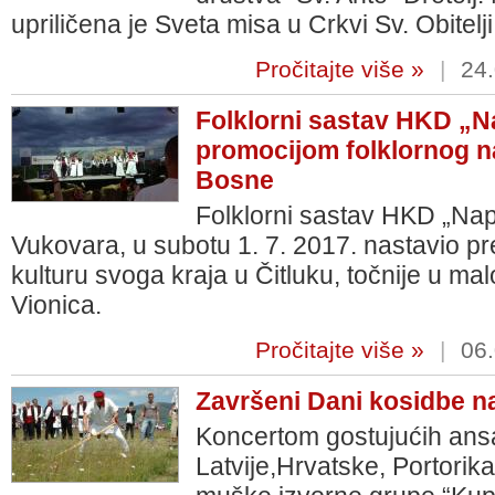
upriličena je Sveta misa u Crkvi Sv. Obitelji
Pročitajte više »
|
24.
Folklorni sastav HKD „
promocijom folklornog na
Bosne
Folklorni sastav HKD „Na
Vukovara, u subotu 1. 7. 2017. nastavio pred
kulturu svoga kraja u Čitluku, točnije u m
Vionica.
Pročitajte više »
|
06.
Završeni Dani kosidbe n
Koncertom gostujućih ansa
Latvije,Hrvatske, Portori