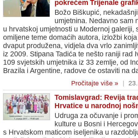
pokrećem Trijenale grafi
Božo Biškupić, nekadašnji 
umjetnina. Nedavno sam na
u hrvatskoj umjetnosti u Modernoj galeriji
omiljene teme domaćih autora, izložbi koja 
dvaput produžena, vidjela dva vrlo zanimlj
iz 2009. Stipana Tadića te nešto raniji rad
109 svjetskih umjetnika iz 33 zemlje, od In
Brazila i Argentine, radove će ostaviti na d
Pročitajte više »
|
23.
Tomislavgrad: Revija trad
Hrvatice u narodnoj nošn
Udruga za očuvanje i prom
kulture u Bosni i Hercegov
s Hrvatskom maticom iseljenika u razdoblju