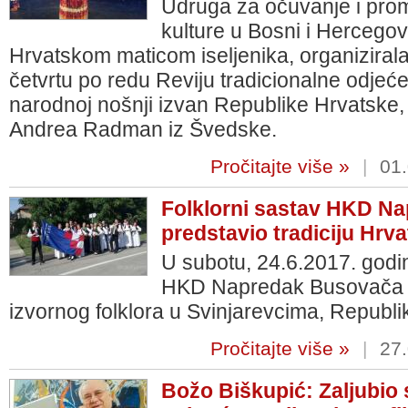
Udruga za očuvanje i prom
kulture u Bosni i Hercegovi
Hrvatskom maticom iseljenika, organiziral
četvrtu po redu Reviju tradicionalne odjeće 
narodnoj nošnji izvan Republike Hrvatske,
Andrea Radman iz Švedske.
Pročitajte više »
|
01.
Folklorni sastav HKD N
predstavio tradiciju Hrv
U subotu, 24.6.2017. godin
HKD Napredak Busovača su
izvornog folklora u Svinjarevcima, Republi
Pročitajte više »
|
27.
Božo Biškupić: Zaljubio 