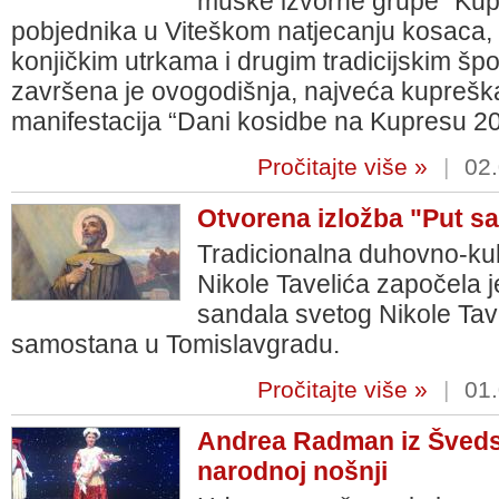
muške izvorne grupe “Kupr
pobjednika u Viteškom natjecanju kosaca
konjičkim utrkama i drugim tradicijskim špo
završena je ovogodišnja, najveća kupreška 
manifestacija “Dani kosidbe na Kupresu 2
Pročitajte više »
|
02.
Otvorena izložba "Put sa
Tradicionalna duhovno-kul
Nikole Tavelića započela j
sandala svetog Nikole Tave
samostana u Tomislavgradu.
Pročitajte više »
|
01.
Andrea Radman iz Švedsk
narodnoj nošnji