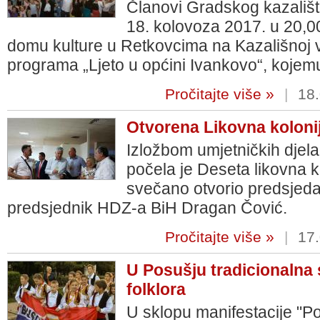
Članovi Gradskog kazališt
18. kolovoza 2017. u 20,00
domu kulture u Retkovcima na Kazališnoj v
programa „Ljeto u općini Ivankovo“, kojem
Pročitajte više »
|
18.
Otvorena Likovna kolonij
Izložbom umjetničkih djela
počela je Deseta likovna ko
svečano otvorio predsjedat
predsjednik HDZ-a BiH Dragan Čović.
Pročitajte više »
|
17.
U Posušju tradicionalna
folklora
U sklopu manifestacije "Po