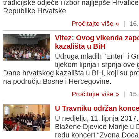
tradicijske odjeće i izbor najljepše Hrvatic
Republike Hrvatske.
Pročitajte više »
|
16.
Vitez: Ovog vikenda zapo
kazališta u BiH
Udruga mladih “Enter” i Gr
tijekom lipnja i srpnja ove
Dane hrvatskog kazališta u BiH, koji su pro
na području Bosne i Hercegovine.
Pročitajte više »
|
15.
U Travniku održan konc
U nedjelju, 11. lipnja 201
Blažene Djevice Marije u D
redu koncert “Zvona Doca