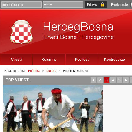
Registracija
Vijesti
Kolumne
Povijest
Kontroverze
Nalazite se na:
Početna
»
Kultura
»
Vijesti iz kulture
TOP VIJESTI
1
2
3
4
5
6