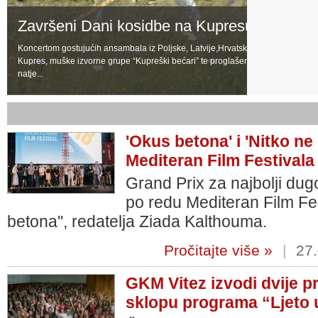
Završeni Dani kosidbe na Kupresu
Koncertom gostujućih ansambala iz Poljske, Latvije,Hrvatske, Portorika, HKD
Kupres, muške izvorne grupe “Kupreški bećari” te proglašenjem pobjednika u
natje...
'Okus betona' i 'Nitko ne
Mediteran Film Festivala
Grand Prix za najbolji du
po redu Mediteran Film Fes
betona'', redatelja Ziada Kalthouma.
Pročitajte više »
|
27.
GKM Vitez izvodi dvije p
sklopu programa “Ljeto 