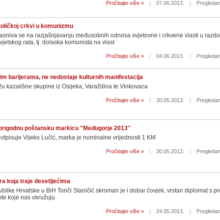
Pročitajte više »
|
07.06.2013.
|
Pregledan
toličkoj crkvi u komunizmu
asniva se na razjašnjavanju međusobnih odnosa svjetovne i crkvene vlasti u razdo
jetskog rata, tj. dolaska komunista na vlast
Pročitajte više »
|
04.06.2013.
|
Pregledan
im barijerama, ne nedostaje kulturnih manifestacija
žu kazališne skupine iz Osijeka, Varaždina te Vinkovaca
Pročitajte više »
|
30.05.2013.
|
Pregledan
prigodnu poštansku markicu ''Međugorje 2013''
otpisuje Vijeko Lučić, marka je nominalne vrijednosti 1 KM
Pročitajte više »
|
30.05.2013.
|
Pregledan
ra koja traje desetljećima
blike Hrvatske u BiH Tonči Staničić skroman je i dobar čovjek, vrstan diplomat s p
ote koje nas okružuju
Pročitajte više »
|
24.05.2013.
|
Pregledan