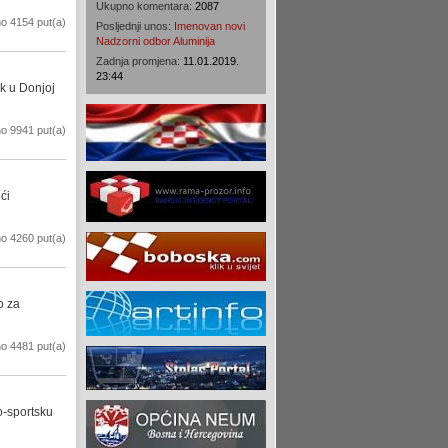
Ukupno komentara:
2087
o 4154 put(a)
Posljednji unos:
Imenovan novi
Nadzorni odbor Aluminija
Zadnja promjena:
11.01.2019.
23:44
ek u Donjoj
o 9941 put(a)
ći
o 4260 put(a)
o za
o 4481 put(a)
o-sportsku