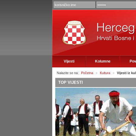
Vijesti
Kolumne
Pov
Nalazite se na:
Početna
»
Kultura
»
Vijesti iz ku
TOP VIJESTI