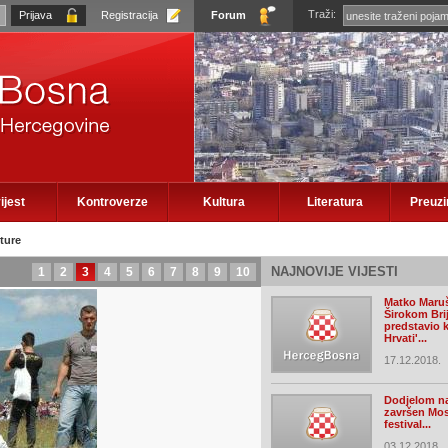
Traži:
Registracija
Forum
ijest
Kontroverze
Kultura
Literatura
Preuz
lture
NAJNOVIJE VIJESTI
1
2
3
4
5
6
7
8
9
10
Matko Maruš
Širokom Bri
predstavio k
Hrvati'...
17.12.2018.
Dodjelom n
završen Mos
festival...
03.12.2018.