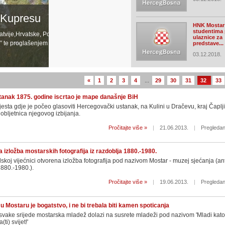
 Kupresu
HNK Mostar
studentima 
atvije,Hrvatske, Portorika, HKD “Napredak”
ulaznice za
” te proglašenjem pobjednika u Viteškom
predstave...
03.12.2018.
«
1
2
3
4
...
29
30
31
32
33
anak 1875. godine iscrtao je mape današnje BiH
sta gdje je počeo glasoviti Hercegovački ustanak, na Kulini u Dračevu, kraj Čaplj
 obljetnica njegovog izbijanja.
Pročitajte više »
|
21.06.2013.
|
Pregledan
izložba mostarskih fotografija iz razdoblja 1880.-1980.
koj vijećnici otvorena izložba fotografija pod nazivom Mostar - muzej sjećanja (an
 1880.-1980.).
Pročitajte više »
|
19.06.2013.
|
Pregledan
u Mostaru je bogatstvo, i ne bi trebala biti kamen spoticanja
svake srijede mostarska mladež dolazi na susrete mladeži pod nazivom 'Mladi katoli
ti) svijet!'