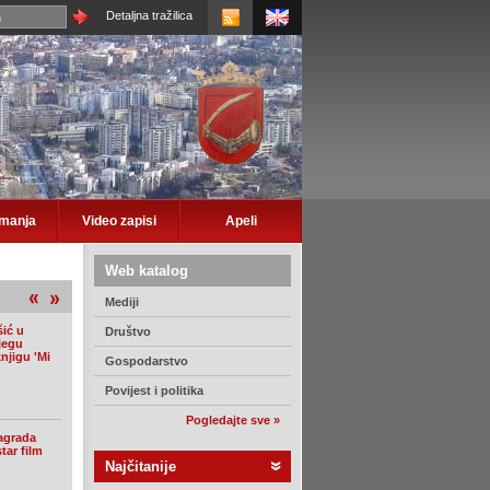
Detaljna tražilica
imanja
Video zapisi
Apeli
Web katalog
Mediji
ić u
Društvo
jegu
njigu 'Mi
Gospodarstvo
Povijest i politika
Pogledajte sve »
agrada
tar film
Najčitanije