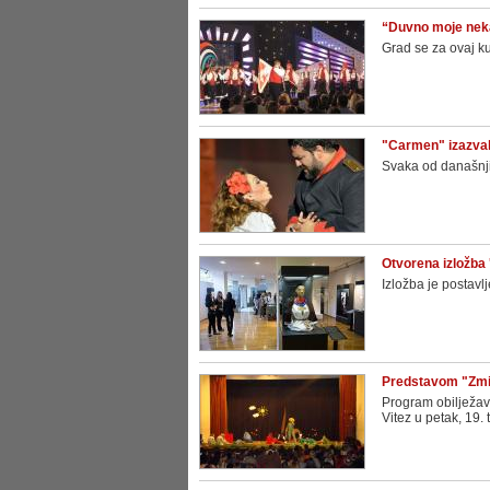
“Duvno moje neka 
Grad se za ovaj k
"Carmen" izazval
Svaka od današnji
Otvorena izložba '
Izložba je postavlj
Predstavom "Zmij
Program obilježav
Vitez u petak, 19. 