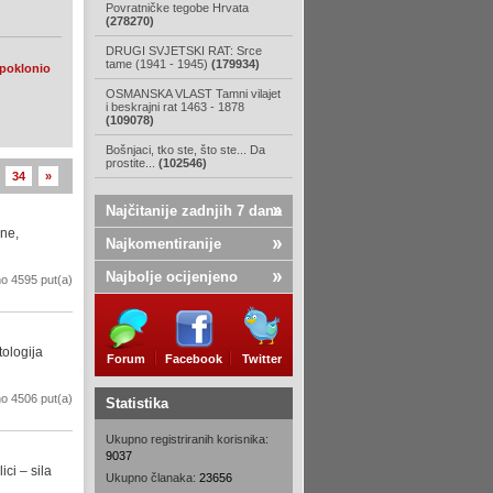
Povratničke tegobe Hrvata
(278270)
DRUGI SVJETSKI RAT: Srce
tame (1941 - 1945)
(179934)
poklonio
OSMANSKA VLAST Tamni vilajet
i beskrajni rat 1463 - 1878
(109078)
Bošnjaci, tko ste, što ste... Da
prostite...
(102546)
34
»
Najčitanije zadnjih 7 dana
ine,
Najkomentiranije
Najbolje ocijenjeno
o 4595 put(a)
tologija
Forum
Facebook
Twitter
o 4506 put(a)
Statistika
Ukupno registriranih korisnika:
9037
ci – sila
Ukupno članaka:
23656