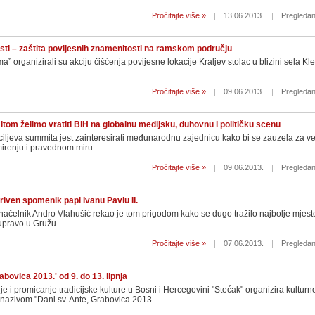
Pročitajte više »
|
13.06.2013.
|
Pregledan
sti – zaštita povijesnih znamenitosti na ramskom području
 organizirali su akciju čišćenja povijesne lokacije Kraljev stolac u blizini sela Kl
Pročitajte više »
|
09.06.2013.
|
Pregledan
om želimo vratiti BiH na globalnu medijsku, duhovnu i političku scenu
ciljeva summita jest zainteresirati međunarodnu zajednicu kako bi se zauzela za ve
renju i pravednom miru
Pročitajte više »
|
09.06.2013.
|
Pregledan
iven spomenik papi Ivanu Pavlu II.
ačelnik Andro Vlahušić rekao je tom prigodom kako se dugo tražilo najbolje mjest
 upravo u Gružu
Pročitajte više »
|
07.06.2013.
|
Pregledan
abovica 2013.' od 9. do 13. lipnja
 i promicanje tradicijske kulture u Bosni i Hercegovini "Stećak" organizira kulturn
 nazivom "Dani sv. Ante, Grabovica 2013.