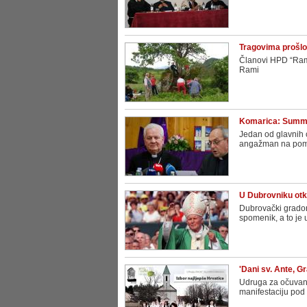
Tragovima prošlo
Članovi HPD “Rama”
Rami
Komarica: Summit
Jedan od glavnih 
angažman na pomi
U Dubrovniku otkr
Dubrovački gradon
spomenik, a to je
'Dani sv. Ante, Gr
Udruga za očuvanje
manifestaciju pod