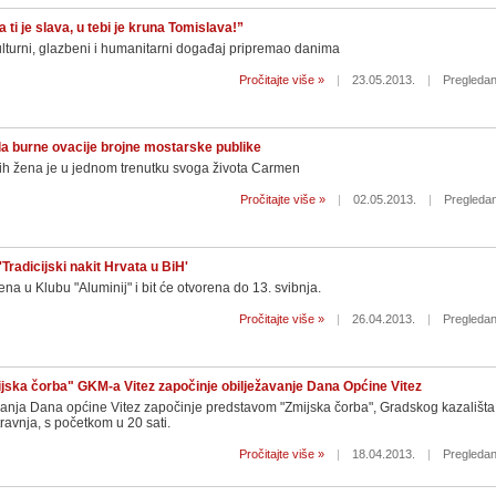
ti je slava, u tebi je kruna Tomislava!”
ulturni, glazbeni i humanitarni događaj pripremao danima
Pročitajte više »
|
23.05.2013.
|
Pregledan
a burne ovacije brojne mostarske publike
h žena je u jednom trenutku svoga života Carmen
Pročitajte više »
|
02.05.2013.
|
Pregledan
Tradicijski nakit Hrvata u BiH'
ena u Klubu "Aluminij" i bit će otvorena do 13. svibnja.
Pročitajte više »
|
26.04.2013.
|
Pregledan
ska čorba" GKM-a Vitez započinje obilježavanje Dana Općine Vitez
anja Dana općine Vitez započinje predstavom "Zmijska čorba", Gradskog kazališta
travnja, s početkom u 20 sati.
Pročitajte više »
|
18.04.2013.
|
Pregledan