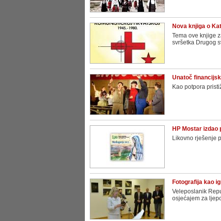
Nova knjiga o Ka
Tema ove knjige z
svršetka Drugog sv
Unatoč financijsk
Kao potpora pristi
HP Mostar izdao 
Likovno rješenje p
Fotografija kao ig
Veleposlanik Repu
osjećajem za ljep