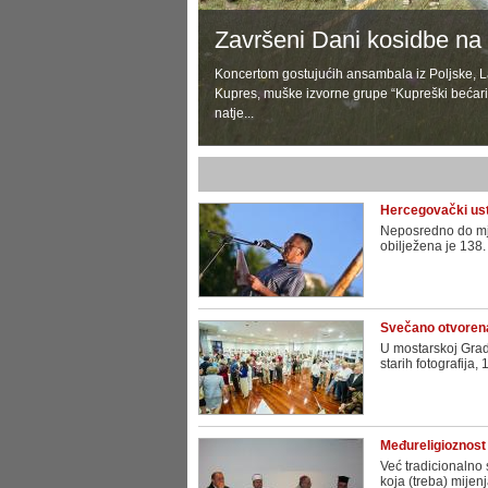
Završeni Dani kosidbe na
Koncertom gostujućih ansambala iz Poljske, L
Kupres, muške izvorne grupe “Kupreški bećari
natje...
Hercegovački ust
Neposredno do mje
obilježena je 138.
Svečano otvorena 
U mostarskoj Grads
starih fotografija,
Međureligioznost 
Već tradicionalno 
koja (treba) mijenja(