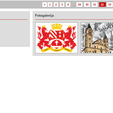
«
1
2
3
4
...
29
30
31
32
33
Fotogalerija