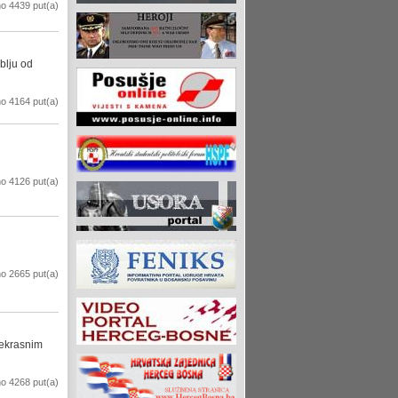
o 4439 put(a)
blju od
o 4164 put(a)
o 4126 put(a)
o 2665 put(a)
rekrasnim
o 4268 put(a)