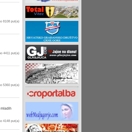
o 8108 put(a)
o 4411 put(a)
o 5360 put(a)
 mladih
o 4148 put(a)